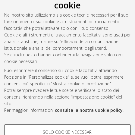
cookie
orientale (Marocco) e la loro relazione con potenziali analoghi
marziani
, [Dissertation thesis], Alma Mater Studiorum
Nel nostro sito utilizziamo sia cookie tecnici necessari per il suo
Università di Bologna. Dottorato di ricerca in
Scienze della
funzionamento, sia cookie e altri strumenti di tracciamento
terra
, 25 Ciclo. DOI 10.6092/unibo/amsdottorato/5457.
facoltativi che potrai attivare solo con il tuo consenso.
Cookie e altri strumenti di tracciamento facoltativi sono usati per
Questa lista e' stata generata il
Thu Aug 6 20:32:37 2026
analisi statistiche, misure sull'efficacia della comunicazione
CEST
.
istituzionale e analisi dei comportamenti degli utenti.
Se chiudi questo banner continuerai la navigazione solo con i
cookie necessari.
Atom
Puoi esprimere il consenso sui cookie facoltativi attivando
Rss 1.0
l'opzione in "Personalizza cookie" e, se vuoi, potrai esprimere
consensi più specifici in "Mostra cookie di profilazione".
Rss 2.0
Potrai sempre rivedere le tue scelte e verificare lo stato dei
consensi rientrando nella sezione "Impostazione cookie" del
sito.
AMS Dottorato
Per maggiori informazioni
consulta la nostra Cookie policy
.
ISSN: 2038-7946
Servizio implementato e gestito da
AlmaDL
Impostazioni Cookie
COOKIE DI PROFILAZIONE -
SOLO COOKIE NECESSARI
Informativa sulla privacy
FACOLTATIVI