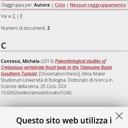
Raggruppa per:
Autore
|
Ciclo
|
Nessun raggruppamento
Vai a:
C
|
F
Numero di documenti:
2
.
C
Contessi, Michela
(2013)
Paleontological studies of
Cretaceous vertebrate fossil beds in the Tataouine Basin
(southern Tunisia)
, [Dissertation thesis], Alma Mater
Studiorum Università di Bologna. Dottorato di ricerca in
Scienze della terra
, 25 Ciclo. DOI
10.6092/unibo/amsdottorato/5240.
F
Questo sito web utilizza i
Franchi, Fulvio
(2013)
I mound carbonatici dell'Anti Atlante