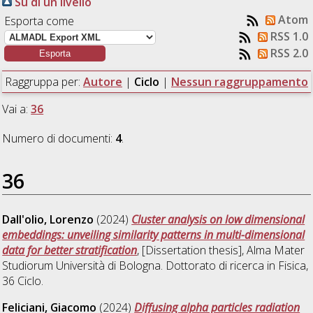
Su di un livello
Atom
Esporta come
RSS 1.0
RSS 2.0
Raggruppa per:
Autore
|
Ciclo
|
Nessun raggruppamento
Vai a:
36
Numero di documenti:
4
.
36
Dall'olio, Lorenzo
(2024)
Cluster analysis on low dimensional
embeddings: unveiling similarity patterns in multi-dimensional
data for better stratification
, [Dissertation thesis], Alma Mater
Studiorum Università di Bologna. Dottorato di ricerca in
Fisica
,
36 Ciclo.
Feliciani, Giacomo
(2024)
Diffusing alpha particles radiation