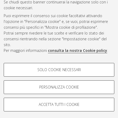
Se chiudi questo banner continuerai la navigazione solo con i
cookie necessari.
Atom
Puoi esprimere il consenso sui cookie facoltativi attivando
Rss 1.0
l'opzione in "Personalizza cookie" e, se vuoi, potrai esprimere
consensi più specifici in "Mostra cookie di profilazione".
Rss 2.0
Potrai sempre rivedere le tue scelte e verificare lo stato dei
consensi rientrando nella sezione "Impostazione cookie" del
sito.
AMS Dottorato
Per maggiori informazioni
consulta la nostra Cookie policy
.
ISSN: 2038-7946
Servizio implementato e gestito da
AlmaDL
Impostazioni Cookie
COOKIE DI PROFILAZIONE -
SOLO COOKIE NECESSARI
Informativa sulla privacy
FACOLTATIVI
Condizioni d’uso del sito
Si tratta di cookie utilizzati per analizzare le caratteristiche della
navigazione degli utenti, creare profili in base al loro comportamento
PERSONALIZZA COOKIE
sul sito, per analisi di marketing.
Mostra cookie di profilazione
ACCETTA TUTTI I COOKIE
Google/Youtube Video
© ALMA MATER STUDIORUM - Università di Bologna, 2007-2026.
COOKIE TECNICI - NECESSARI
Facebook