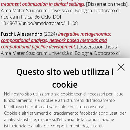
treatment optimization in clinical settings
, [Dissertation thesis],
Alma Mater Studiorum Università di Bologna. Dottorato di
ricerca in
Fisica
, 36 Ciclo. DOI
10.48676/unibo/amsdottorato/11108.
Fuschi, Alessandro
(2024)
Integrative metagenomics:
compositional analysis, network based methods and
computational pipeline development
, [Dissertation thesis],
Alma Mater Studiorum Università di Bologna. Dottorato di
ricerca in
Fisica
, 36 Ciclo. DOI
10.48676/unibo/amsdottorato/11634.
Questo sito web utilizza i
Menghi, Enrico
(2024)
Establishment of a radiomics
cookie
laboratory: data mining and quantitative imaging techniques in
clinical radiation oncology
, [Dissertation thesis], Alma Mater
Nel nostro sito utilizziamo sia cookie tecnici necessari per il suo
Studiorum Università di Bologna. Dottorato di ricerca in
Fisica
,
funzionamento, sia cookie e altri strumenti di tracciamento
36 Ciclo. DOI 10.48676/unibo/amsdottorato/11151.
facoltativi che potrai attivare solo con il tuo consenso.
Cookie e altri strumenti di tracciamento facoltativi sono usati per
Questa lista e' stata generata il
Sat Aug 8 20:34:42 2026
analisi statistiche, misure sull'efficacia della comunicazione
CEST
.
istituzionale e analisi dei comportamenti degli utenti.