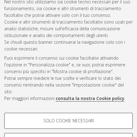
Nel nostro sito utilizziamo sia cookie tecnici necessari per il suo
[Dissertation thesis], Alma Mater Studiorum Università di
funzionamento, sia cookie e altri strumenti di tracciamento
Bologna. Dottorato di ricerca in
Fisica
, 29 Ciclo. DOI
facoltativi che potrai attivare solo con il tuo consenso.
10.6092/unibo/amsdottorato/7810.
Cookie e altri strumenti di tracciamento facoltativi sono usati per
analisi statistiche, misure sull'efficacia della comunicazione
Questa lista e' stata generata il
Fri Aug 7 20:35:21 2026 CEST
.
istituzionale e analisi dei comportamenti degli utenti.
Se chiudi questo banner continuerai la navigazione solo con i
cookie necessari.
Atom
Puoi esprimere il consenso sui cookie facoltativi attivando
Rss 1.0
l'opzione in "Personalizza cookie" e, se vuoi, potrai esprimere
consensi più specifici in "Mostra cookie di profilazione".
Rss 2.0
Potrai sempre rivedere le tue scelte e verificare lo stato dei
consensi rientrando nella sezione "Impostazione cookie" del
sito.
AMS Dottorato
Per maggiori informazioni
consulta la nostra Cookie policy
.
ISSN: 2038-7946
Servizio implementato e gestito da
AlmaDL
COOKIE DI PROFILAZIONE -
Impostazioni Cookie
SOLO COOKIE NECESSARI
Informativa sulla privacy
FACOLTATIVI
Condizioni d’uso del sito
Si tratta di cookie utilizzati per analizzare le caratteristiche della