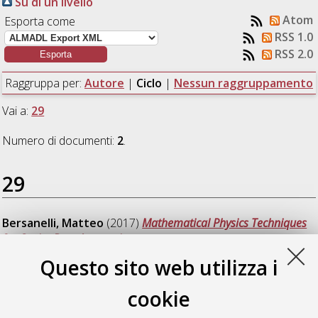
Su di un livello
Atom
Esporta come
RSS 1.0
RSS 2.0
Raggruppa per:
Autore
|
Ciclo
|
Nessun raggruppamento
Vai a:
29
Numero di documenti:
2
.
29
Bersanelli, Matteo
(2017)
Mathematical Physics Techniques
for Omics Data Integration
, [Dissertation thesis], Alma Mater
Studiorum Università di Bologna. Dottorato di ricerca in
Fisica
,
Questo sito web utilizza i
29 Ciclo. DOI 10.6092/unibo/amsdottorato/7812.
cookie
Sala, Claudia
(2017)
Stochastic Modeling and Statistical
Properties of Biological Systems Inferred from Omics Data
,