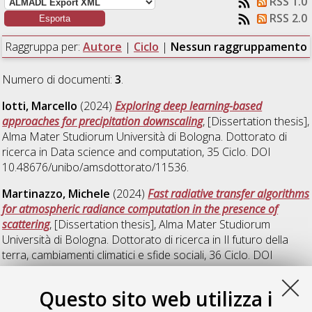
RSS 1.0
RSS 2.0
Raggruppa per:
Autore
|
Ciclo
|
Nessun raggruppamento
Numero di documenti:
3
.
Iotti, Marcello
(2024)
Exploring deep learning-based
approaches for precipitation downscaling
, [Dissertation thesis],
Alma Mater Studiorum Università di Bologna. Dottorato di
ricerca in
Data science and computation
, 35 Ciclo. DOI
10.48676/unibo/amsdottorato/11536.
Martinazzo, Michele
(2024)
Fast radiative transfer algorithms
for atmospheric radiance computation in the presence of
scattering
, [Dissertation thesis], Alma Mater Studiorum
Università di Bologna. Dottorato di ricerca in
Il futuro della
terra, cambiamenti climatici e sfide sociali
, 36 Ciclo. DOI
10.48676/unibo/amsdottorato/11223.
Questo sito web utilizza i
Renzi, Laura
(2024)
Understanding the metrology challenges
and variability of black carbon properties from urban to