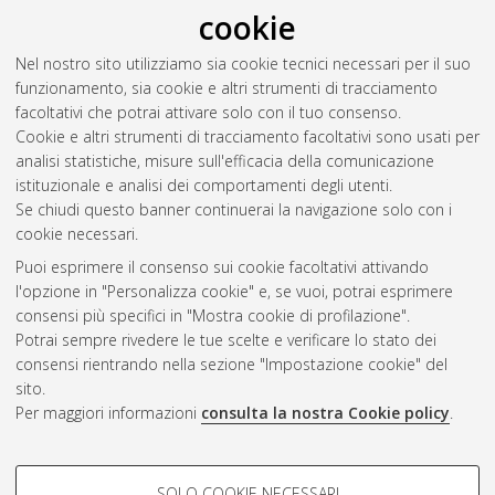
cookie
remote environments
, [Dissertation thesis], Alma Mater
Studiorum Università di Bologna. Dottorato di ricerca in
Il
Nel nostro sito utilizziamo sia cookie tecnici necessari per il suo
futuro della terra, cambiamenti climatici e sfide sociali
, 36 Ciclo.
funzionamento, sia cookie e altri strumenti di tracciamento
DOI 10.48676/unibo/amsdottorato/11587.
facoltativi che potrai attivare solo con il tuo consenso.
Cookie e altri strumenti di tracciamento facoltativi sono usati per
Questa lista e' stata generata il
Thu Aug 6 20:30:50 2026
analisi statistiche, misure sull'efficacia della comunicazione
CEST
.
istituzionale e analisi dei comportamenti degli utenti.
Se chiudi questo banner continuerai la navigazione solo con i
cookie necessari.
Atom
Puoi esprimere il consenso sui cookie facoltativi attivando
Rss 1.0
l'opzione in "Personalizza cookie" e, se vuoi, potrai esprimere
consensi più specifici in "Mostra cookie di profilazione".
Rss 2.0
Potrai sempre rivedere le tue scelte e verificare lo stato dei
consensi rientrando nella sezione "Impostazione cookie" del
sito.
AMS Dottorato
Per maggiori informazioni
consulta la nostra Cookie policy
.
ISSN: 2038-7946
Servizio implementato e gestito da
AlmaDL
COOKIE DI PROFILAZIONE -
Impostazioni Cookie
SOLO COOKIE NECESSARI