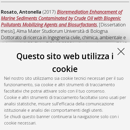
Rosato, Antonella
(2017)
Bioremediation Enhancement of
Marine Sediments Contaminated by Crude Oil with Biogenic
Pollutants Mobilizing Agents and Biosurfactants
, [Dissertation
thesis], Alma Mater Studiorum Università di Bologna.
Dottorato di ricerca in
Ingegneria civile, chimica, ambientale e
dei materiali
, 29 Ciclo. DOI 10.6092/unibo/amsdottorato/8143.
Questo sito web utilizza i
Rossi, Ruggero
(2017)
Saccharomyces Cerevisiae as Anodic
Biocatalyst in Microbial Fuel Cell: Influence of Redox Mediator
cookie
and Operative Conditions.
, [Dissertation thesis], Alma Mater
Studiorum Università di Bologna. Dottorato di ricerca in
Nel nostro sito utilizziamo sia cookie tecnici necessari per il suo
Scienze biochimiche e biotecnologiche
, 29 Ciclo. DOI
funzionamento, sia cookie e altri strumenti di tracciamento
10.6092/unibo/amsdottorato/7911.
facoltativi che potrai attivare solo con il tuo consenso.
Cookie e altri strumenti di tracciamento facoltativi sono usati per
Questa lista e' stata generata il
Wed Aug 5 20:32:05 2026
analisi statistiche, misure sull'efficacia della comunicazione
CEST
.
istituzionale e analisi dei comportamenti degli utenti.
Se chiudi questo banner continuerai la navigazione solo con i
cookie necessari.
Atom