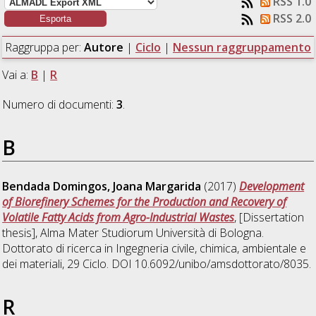
RSS 1.0
RSS 2.0
Raggruppa per:
Autore
|
Ciclo
|
Nessun raggruppamento
Vai a:
B
|
R
Numero di documenti:
3
.
B
Bendada Domingos, Joana Margarida
(2017)
Development
of Biorefinery Schemes for the Production and Recovery of
Volatile Fatty Acids from Agro-Industrial Wastes
, [Dissertation
thesis], Alma Mater Studiorum Università di Bologna.
Dottorato di ricerca in
Ingegneria civile, chimica, ambientale e
dei materiali
, 29 Ciclo. DOI 10.6092/unibo/amsdottorato/8035.
R