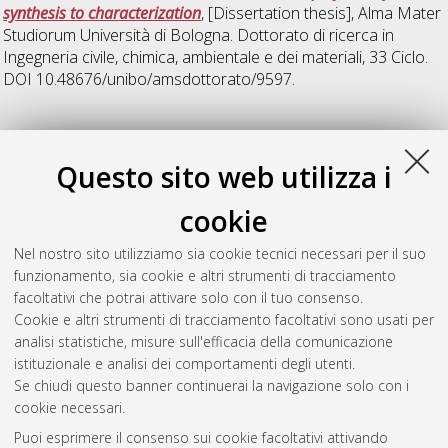
synthesis to characterization
, [Dissertation thesis], Alma Mater
Studiorum Università di Bologna. Dottorato di ricerca in
Ingegneria civile, chimica, ambientale e dei materiali
, 33 Ciclo.
DOI 10.48676/unibo/amsdottorato/9597.
S
Questo sito web utilizza i
Simonini, Emanuele
(2021)
Bio-plastics and technologies for
cookie
eco-sustainable packaging
, [Dissertation thesis], Alma Mater
Studiorum Università di Bologna. Dottorato di ricerca in
Nel nostro sito utilizziamo sia cookie tecnici necessari per il suo
Ingegneria civile, chimica, ambientale e dei materiali
, 33 Ciclo.
funzionamento, sia cookie e altri strumenti di tracciamento
DOI 10.48676/unibo/amsdottorato/9698.
facoltativi che potrai attivare solo con il tuo consenso.
Cookie e altri strumenti di tracciamento facoltativi sono usati per
Questa lista e' stata generata il
Sat Aug 8 20:31:44 2026
analisi statistiche, misure sull'efficacia della comunicazione
CEST
.
istituzionale e analisi dei comportamenti degli utenti.
Se chiudi questo banner continuerai la navigazione solo con i
cookie necessari.
Atom
Puoi esprimere il consenso sui cookie facoltativi attivando