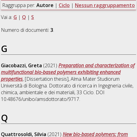
Raggruppa per:
Autore
|
Ciclo
|
Nessun raggruppamento
Vai a:
G
|
Q
|
S
Numero di documenti:
3
.
G
Giacobazzi, Greta
(2021)
Preparation and characterization of
multifunctional bio-based polymers exhibiting enhanced
properties
, [Dissertation thesis], Alma Mater Studiorum
Università di Bologna. Dottorato di ricerca in
Ingegneria civile,
chimica, ambientale e dei materiali
, 33 Ciclo. DOI
10.48676/unibo/amsdottorato/9717.
Q
Quattrosoldi, Silvia
(2021)
New bio-based polymers: from