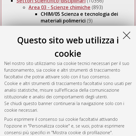
Settori scientifico-disciplinari
(10356)
Area 03 - Scienze chimiche
(893)
CHIM/05 Scienza e tecnologia dei
materiali polimerici
(9)
Questo sito web utilizza i
Seleziona una voce dall'elenco sottostante.
2017
(1)
cookie
2016
(1)
2014
(2)
Nel nostro sito utilizziamo sia cookie tecnici necessari per il suo
2013
(1)
funzionamento, sia cookie e altri strumenti di tracciamento
2010
(1)
facoltativi che potrai attivare solo con il tuo consenso.
2008
(2)
Cookie e altri strumenti di tracciamento facoltativi sono usati per
2007
(1)
analisi statistiche, misure sull'efficacia della comunicazione
istituzionale e analisi dei comportamenti degli utenti.
Se chiudi questo banner continuerai la navigazione solo con i
cookie necessari.
Atom
Puoi esprimere il consenso sui cookie facoltativi attivando
Rss 1.0
l'opzione in "Personalizza cookie" e, se vuoi, potrai esprimere
consensi più specifici in "Mostra cookie di profilazione".
Rss 2.0