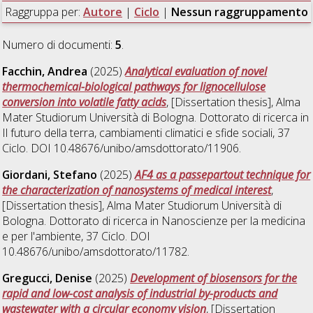
Raggruppa per:
Autore
|
Ciclo
|
Nessun raggruppamento
Numero di documenti:
5
.
Facchin, Andrea
(2025)
Analytical evaluation of novel
thermochemical-biological pathways for lignocellulose
conversion into volatile fatty acids
, [Dissertation thesis], Alma
Mater Studiorum Università di Bologna. Dottorato di ricerca in
Il futuro della terra, cambiamenti climatici e sfide sociali
, 37
Ciclo. DOI 10.48676/unibo/amsdottorato/11906.
Giordani, Stefano
(2025)
AF4 as a passepartout technique for
the characterization of nanosystems of medical interest
,
[Dissertation thesis], Alma Mater Studiorum Università di
Bologna. Dottorato di ricerca in
Nanoscienze per la medicina
e per l'ambiente
, 37 Ciclo. DOI
10.48676/unibo/amsdottorato/11782.
Gregucci, Denise
(2025)
Development of biosensors for the
rapid and low-cost analysis of industrial by-products and
wastewater with a circular economy vision
, [Dissertation