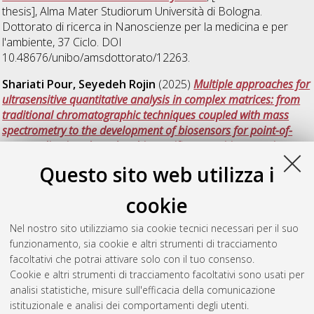
thesis], Alma Mater Studiorum Università di Bologna.
Dottorato di ricerca in
Nanoscienze per la medicina e per
l'ambiente
, 37 Ciclo. DOI
10.48676/unibo/amsdottorato/12263.
Shariati Pour, Seyedeh Rojin
(2025)
Multiple approaches for
ultrasensitive quantitative analysis in complex matrices: from
traditional chromatographic techniques coupled with mass
spectrometry to the development of biosensors for point-of-
care applications based on biospecific recognition reactions
,
[Dissertation thesis], Alma Mater Studiorum Università di
Questo sito web utilizza i
Bologna. Dottorato di ricerca in
Chimica
, 37 Ciclo.
cookie
Wang, Junjie
(2025)
The important role of multidetector-AF4 in
the study of gold nanoparticle bioconjugates life: synthesis,
Nel nostro sito utilizziamo sia cookie tecnici necessari per il suo
optimization, application in drug delivery
, [Dissertation thesis],
funzionamento, sia cookie e altri strumenti di tracciamento
Alma Mater Studiorum Università di Bologna. Dottorato di
facoltativi che potrai attivare solo con il tuo consenso.
ricerca in
Chimica
, 37 Ciclo.
Cookie e altri strumenti di tracciamento facoltativi sono usati per
analisi statistiche, misure sull'efficacia della comunicazione
Questa lista e' stata generata il
Fri Aug 7 20:33:17 2026 CEST
.
istituzionale e analisi dei comportamenti degli utenti.