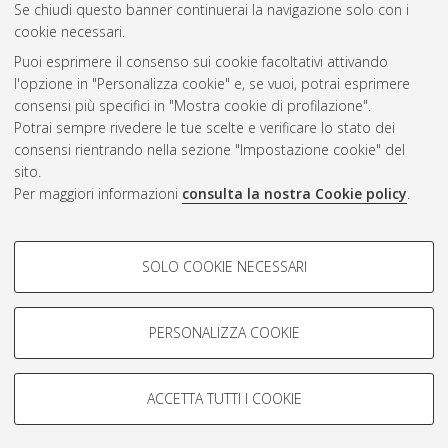
Se chiudi questo banner continuerai la navigazione solo con i
cookie necessari.
Atom
Puoi esprimere il consenso sui cookie facoltativi attivando
Rss 1.0
l'opzione in "Personalizza cookie" e, se vuoi, potrai esprimere
consensi più specifici in "Mostra cookie di profilazione".
Rss 2.0
Potrai sempre rivedere le tue scelte e verificare lo stato dei
consensi rientrando nella sezione "Impostazione cookie" del
sito.
AMS Dottorato
Per maggiori informazioni
consulta la nostra Cookie policy
.
ISSN: 2038-7946
Servizio implementato e gestito da
AlmaDL
Impostazioni Cookie
COOKIE DI PROFILAZIONE -
SOLO COOKIE NECESSARI
Informativa sulla privacy
FACOLTATIVI
Condizioni d’uso del sito
Si tratta di cookie utilizzati per analizzare le caratteristiche della
navigazione degli utenti, creare profili in base al loro comportamento
PERSONALIZZA COOKIE
sul sito, per analisi di marketing.
Mostra cookie di profilazione
ACCETTA TUTTI I COOKIE
Google/Youtube Video
© ALMA MATER STUDIORUM - Università di Bologna, 2007-2026.
COOKIE TECNICI - NECESSARI
Facebook