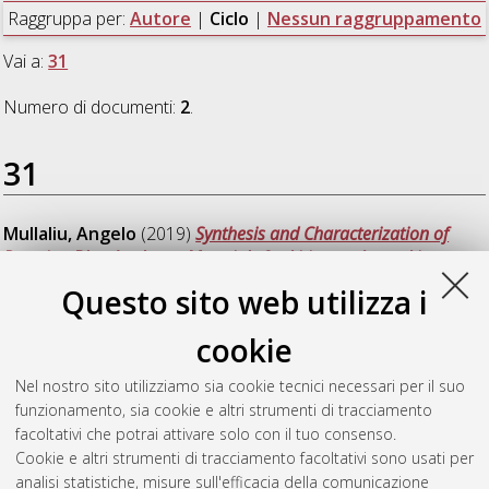
Raggruppa per:
Autore
|
Ciclo
|
Nessun raggruppamento
Vai a:
31
Numero di documenti:
2
.
31
Mullaliu, Angelo
(2019)
Synthesis and Characterization of
Prussian Blue Analogue Materials for Li-ion and post-Li
Batteries
, [Dissertation thesis], Alma Mater Studiorum
Questo sito web utilizza i
Università di Bologna. Dottorato di ricerca in
Chimica
, 31 Ciclo.
DOI 10.6092/unibo/amsdottorato/8776.
cookie
Zappi, Alessandro
(2019)
Chemometrics applied to direct
Nel nostro sito utilizziamo sia cookie tecnici necessari per il suo
multivariate analysis
, [Dissertation thesis], Alma Mater
funzionamento, sia cookie e altri strumenti di tracciamento
Studiorum Università di Bologna. Dottorato di ricerca in
facoltativi che potrai attivare solo con il tuo consenso.
Chimica
, 31 Ciclo. DOI 10.6092/unibo/amsdottorato/8898.
Cookie e altri strumenti di tracciamento facoltativi sono usati per
analisi statistiche, misure sull'efficacia della comunicazione