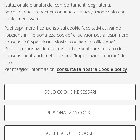
Questa lista e' stata generata il
Fri Aug 7 20:33:17 2026 CEST
.
istituzionale e analisi dei comportamenti degli utenti.
Se chiudi questo banner continuerai la navigazione solo con i
cookie necessari.
Atom
Puoi esprimere il consenso sui cookie facoltativi attivando
Rss 1.0
l'opzione in "Personalizza cookie" e, se vuoi, potrai esprimere
consensi più specifici in "Mostra cookie di profilazione".
Rss 2.0
Potrai sempre rivedere le tue scelte e verificare lo stato dei
consensi rientrando nella sezione "Impostazione cookie" del
sito.
AMS Dottorato
Per maggiori informazioni
consulta la nostra Cookie policy
.
ISSN: 2038-7946
Servizio implementato e gestito da
AlmaDL
COOKIE DI PROFILAZIONE -
Impostazioni Cookie
SOLO COOKIE NECESSARI
Informativa sulla privacy
FACOLTATIVI
Condizioni d’uso del sito
Si tratta di cookie utilizzati per analizzare le caratteristiche della
navigazione degli utenti, creare profili in base al loro comportamento
PERSONALIZZA COOKIE
sul sito, per analisi di marketing.
Mostra cookie di profilazione
ACCETTA TUTTI I COOKIE
Google/Youtube Video
© ALMA MATER STUDIORUM - Università di Bologna, 2007-2026.