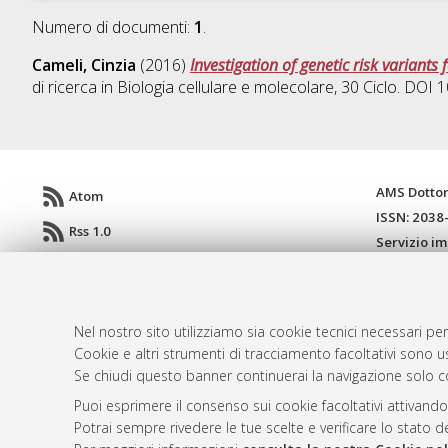
Numero di documenti:
1
.
Cameli, Cinzia
(2016)
Investigation of genetic risk variant
di ricerca in
Biologia cellulare e molecolare
, 30 Ciclo. DOI
AMS Dotto
Atom
ISSN: 2038
Rss 1.0
Servizio i
Rss 2.0
Impostazio
Informativa
Condizioni 
Nel nostro sito utilizziamo sia cookie tecnici necessari per
Cookie e altri strumenti di tracciamento facoltativi sono us
Se chiudi questo banner continuerai la navigazione solo c
© ALMA MATER STUDIORUM - Università d
Puoi esprimere il consenso sui cookie facoltativi attivando
Potrai sempre rivedere le tue scelte e verificare lo stato 