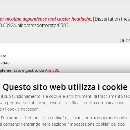
s for nicotine dependence and cluster headache
, [Dissertation the
 10.6092/unibo/amsdottorato/8583.
Quest
rato
-7946
mplementato e gestito da
AlmaDL
ni Cookie
Questo sito web utilizza i cookie
 sulla privacy
d’uso del sito
 il suo funzionamento, sia cookie e altri strumenti di tracciamento faco
ati per analisi statistiche, misure sull'efficacia della comunicazione is
on i cookie necessari.
i Bologna, 2007-2026.
 l'opzione in "Personalizza cookie" e, se vuoi, potrai esprimere consens
dei consensi rientrando nella sezione "Impostazione cookie" del sito.