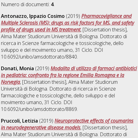
Numero di documenti:
4
.
Antonazzo, Ippazio Cosimo
(2019)
Pharmacovigilance and
Multiple Sclerosis (MS): drugs as risk factors for MS, and safety
profile of drugs used in MS treatment
, [Dissertation thesis],
Alma Mater Studiorum Università di Bologna. Dottorato di
ricerca in
Scienze farmacologiche e tossicologiche, dello
sviluppo e del movimento umano
, 31 Ciclo. DOI
10.6092/unibo/amsdottorato/8840.
Donati, Monia
(2019)
Modalita di utilizzo di farmaci antibiotici
in pediatria: confronto fra la regione Emilia Romagna e la
Norvegia
, [Dissertation thesis], Alma Mater Studiorum
Università di Bologna. Dottorato di ricerca in
Scienze
farmacologiche e tossicologiche, dello sviluppo e del
movimento umano
, 31 Ciclo. DOI
10.6092/unibo/amsdottorato/8869.
Pruccoli, Letizia
(2019)
Neuroprotective effects of coumarins
in neurodegenerative disease models
, [Dissertation thesis],
Alma Mater Studiorum Università di Bologna. Dottorato di