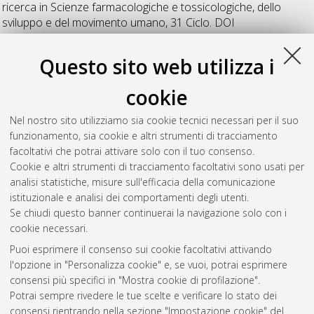
ricerca in
Scienze farmacologiche e tossicologiche, dello
sviluppo e del movimento umano
, 31 Ciclo. DOI
10.48676/unibo/amsdottorato/8975.
Questo sito web utilizza i
Vaca Altamirano, Gabriela Liseth
(2019)
Targeting EphB1
Receptor in Cellular Models: Analysis of Signaling Pathways and
cookie
Cross-Talk with Opioid Receptors
, [Dissertation thesis], Alma
Mater Studiorum Università di Bologna. Dottorato di ricerca in
Nel nostro sito utilizziamo sia cookie tecnici necessari per il suo
Scienze biotecnologiche e farmaceutiche
, 31 Ciclo. DOI
funzionamento, sia cookie e altri strumenti di tracciamento
10.6092/unibo/amsdottorato/8958.
facoltativi che potrai attivare solo con il tuo consenso.
Cookie e altri strumenti di tracciamento facoltativi sono usati per
Questa lista e' stata generata il
Wed Aug 5 20:31:59 2026
analisi statistiche, misure sull'efficacia della comunicazione
CEST
.
istituzionale e analisi dei comportamenti degli utenti.
Se chiudi questo banner continuerai la navigazione solo con i
cookie necessari.
Atom
Puoi esprimere il consenso sui cookie facoltativi attivando
Rss 1.0
l'opzione in "Personalizza cookie" e, se vuoi, potrai esprimere
consensi più specifici in "Mostra cookie di profilazione".
Rss 2.0
Potrai sempre rivedere le tue scelte e verificare lo stato dei
consensi rientrando nella sezione "Impostazione cookie" del