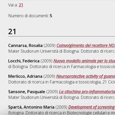
Vai a:
21
Numero di documenti:
5
.
21
Cannarsa, Rosalia
(2009)
Coinvolgimento del recettore NOP
Mater Studiorum Università di Bologna. Dottorato di ricerc
Locchi, Federica
(2009)
Nuovo modello animale per lo stud
di Bologna. Dottorato di ricerca in
Farmacologia e tossicol
Merlicco, Adriana
(2009)
Neuroprotective activity of guano
Dottorato di ricerca in
Farmacologia e tossicologia
, 21 Ci
Sansone, Pasquale
(2009)
La citochina pro-infiammatori
Mater Studiorum Università di Bologna. Dottorato di ricerc
Spartà, Antonino Maria
(2009)
Development of screening a
Bologna. Dottorato di ricerca in
Biotecnologie cellulari e m