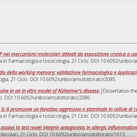
 nei meccanismi molecolari attivati da esposizione cronica a can
a in
Farmacologia e tossicologia
, 21 Ciclo. DOI 10.6092/unibo/
io della working memory: validazione farmacologica e applicazi
ogia
, 21 Ciclo. DOI 10.6092/unibo/amsdottorato/2085.
sine in an in vitro model of Alzheimer's disease
, [Dissertation t
clo. DOI 10.6092/unibo/amsdottorato/2086.
a IL-6 promuove un fenotipo aggressivo e staminale in cellule
a in
Farmacologia e tossicologia
, 21 Ciclo. DOI 10.6092/unibo/
ssays to test novel integrin antagonists in allergic inflammation
olecolari
, 21 Ciclo. DOI 10.6092/unibo/amsdottorato/1613.