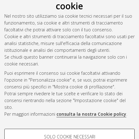
cookie
Mater Studiorum Università di Bologna. Dottorato di ricerca in
Scienze farmacologiche e tossicologiche, dello sviluppo e del
Nel nostro sito utilizziamo sia cookie tecnici necessari per il suo
movimento umano
, 26 Ciclo. DOI
funzionamento, sia cookie e altri strumenti di tracciamento
10.6092/unibo/amsdottorato/6283.
facoltativi che potrai attivare solo con il tuo consenso.
Cookie e altri strumenti di tracciamento facoltativi sono usati per
Questa lista e' stata generata il
Sat Aug 8 20:30:43 2026
analisi statistiche, misure sull'efficacia della comunicazione
CEST
.
istituzionale e analisi dei comportamenti degli utenti.
Se chiudi questo banner continuerai la navigazione solo con i
cookie necessari.
Atom
Puoi esprimere il consenso sui cookie facoltativi attivando
Rss 1.0
l'opzione in "Personalizza cookie" e, se vuoi, potrai esprimere
consensi più specifici in "Mostra cookie di profilazione".
Rss 2.0
Potrai sempre rivedere le tue scelte e verificare lo stato dei
consensi rientrando nella sezione "Impostazione cookie" del
sito.
AMS Dottorato
Per maggiori informazioni
consulta la nostra Cookie policy
.
ISSN: 2038-7946
Servizio implementato e gestito da
AlmaDL
COOKIE DI PROFILAZIONE -
Impostazioni Cookie
SOLO COOKIE NECESSARI
Informativa sulla privacy