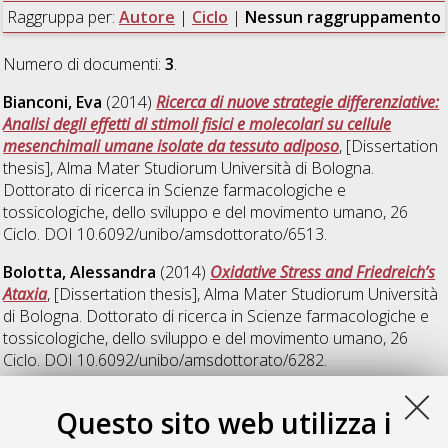
Raggruppa per:
Autore
|
Ciclo
|
Nessun raggruppamento
Numero di documenti:
3
.
Bianconi, Eva
(2014)
Ricerca di nuove strategie differenziative:
Analisi degli effetti di stimoli fisici e molecolari su cellule
mesenchimali umane isolate da tessuto adiposo
, [Dissertation
thesis], Alma Mater Studiorum Università di Bologna.
Dottorato di ricerca in
Scienze farmacologiche e
tossicologiche, dello sviluppo e del movimento umano
, 26
Ciclo. DOI 10.6092/unibo/amsdottorato/6513.
Bolotta, Alessandra
(2014)
Oxidative Stress and Friedreich’s
Ataxia
, [Dissertation thesis], Alma Mater Studiorum Università
di Bologna. Dottorato di ricerca in
Scienze farmacologiche e
tossicologiche, dello sviluppo e del movimento umano
, 26
Ciclo. DOI 10.6092/unibo/amsdottorato/6282.
Piovesan, Allison
(2014)
Nuovi strumenti di biologia
Questo sito web utilizza i
computazionale per l'analisi sistematica della struttura e
dell'espressione dei geni umani
, [Dissertation thesis], Alma