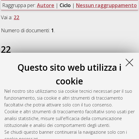
Raggruppa per:
Autore
|
Ciclo
|
Nessun raggruppamento
Vai a:
22
Numero di documenti:
1
.
22
Questo sito web utilizza i
Abruzzo, Provvidenza Maria
(2010)
Stress ossidativo ed
adattamenti morfo-funzionali e biomolecolari in due condizioni
cookie
opposte: denervazione ed esercizio fisico
, [Dissertation thesis],
Alma Mater Studiorum Università di Bologna. Dottorato di
Nel nostro sito utilizziamo sia cookie tecnici necessari per il suo
ricerca in
Sviluppo e riproduzione umana
, 22 Ciclo. DOI
funzionamento, sia cookie e altri strumenti di tracciamento
10.6092/unibo/amsdottorato/3008.
facoltativi che potrai attivare solo con il tuo consenso.
Cookie e altri strumenti di tracciamento facoltativi sono usati per
Questa lista e' stata generata il
Thu Aug 6 20:33:13 2026
analisi statistiche, misure sull'efficacia della comunicazione
CEST
.
istituzionale e analisi dei comportamenti degli utenti.
Se chiudi questo banner continuerai la navigazione solo con i
cookie necessari.