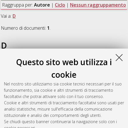
Raggruppa per:
Autore
|
Ciclo
|
Nessun raggruppamento
Vai a:
D
Numero di documenti:
1
.
D
Questo sito web utilizza i
Di Tullio, Simona
(2009)
Variazione dell'espressione genica
indotta dall'esercizio fisico moderato:effetti benefici per
cookie
l'apparato cardiovascolare
, [Dissertation thesis], Alma Mater
Studiorum Università di Bologna. Dottorato di ricerca in
Nel nostro sito utilizziamo sia cookie tecnici necessari per il suo
Biotecnologie dello sviluppo e della riproduzione
, 21 Ciclo.
funzionamento, sia cookie e altri strumenti di tracciamento
DOI 10.6092/unibo/amsdottorato/1915.
facoltativi che potrai attivare solo con il tuo consenso.
Cookie e altri strumenti di tracciamento facoltativi sono usati per
Questa lista e' stata generata il
Wed Aug 5 20:32:42 2026
analisi statistiche, misure sull'efficacia della comunicazione
CEST
.
istituzionale e analisi dei comportamenti degli utenti.
Se chiudi questo banner continuerai la navigazione solo con i
cookie necessari.