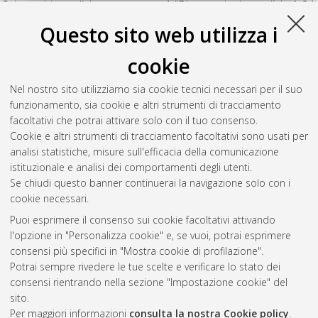
Scienze biomediche: progetto n. 1 "Biotecnologie mediche"
, 24
Ciclo. DOI 10.6092/unibo/amsdottorato/4860.
Questo sito web utilizza i
Motori, Elisa
(2012)
Ruolo della glia nel mantenimento e nella
cookie
degenerazione neuronale durante la neuroinfiammazione
,
[Dissertation thesis], Alma Mater Studiorum Università di
Nel nostro sito utilizziamo sia cookie tecnici necessari per il suo
Bologna. Dottorato di ricerca in
Biochimica
, 24 Ciclo. DOI
funzionamento, sia cookie e altri strumenti di tracciamento
10.6092/unibo/amsdottorato/4769.
facoltativi che potrai attivare solo con il tuo consenso.
Cookie e altri strumenti di tracciamento facoltativi sono usati per
Questa lista e' stata generata il
Sat Aug 8 20:35:16 2026
analisi statistiche, misure sull'efficacia della comunicazione
CEST
.
istituzionale e analisi dei comportamenti degli utenti.
Se chiudi questo banner continuerai la navigazione solo con i
cookie necessari.
Atom
Puoi esprimere il consenso sui cookie facoltativi attivando
Rss 1.0
l'opzione in "Personalizza cookie" e, se vuoi, potrai esprimere
consensi più specifici in "Mostra cookie di profilazione".
Rss 2.0
Potrai sempre rivedere le tue scelte e verificare lo stato dei
consensi rientrando nella sezione "Impostazione cookie" del
AMS Dottorato
sito.
Per maggiori informazioni
consulta la nostra Cookie policy
.
ISSN: 2038-7946