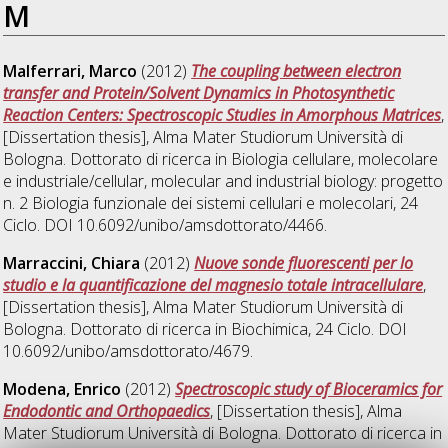
M
Malferrari, Marco
(2012)
The coupling between electron
transfer and Protein/Solvent Dynamics in Photosynthetic
Reaction Centers: Spectroscopic Studies in Amorphous Matrices
,
[Dissertation thesis], Alma Mater Studiorum Università di
Bologna. Dottorato di ricerca in
Biologia cellulare, molecolare
e industriale/cellular, molecular and industrial biology: progetto
n. 2 Biologia funzionale dei sistemi cellulari e molecolari
, 24
Ciclo. DOI 10.6092/unibo/amsdottorato/4466.
Marraccini, Chiara
(2012)
Nuove sonde fluorescenti per lo
studio e la quantificazione del magnesio totale intracellulare
,
[Dissertation thesis], Alma Mater Studiorum Università di
Bologna. Dottorato di ricerca in
Biochimica
, 24 Ciclo. DOI
10.6092/unibo/amsdottorato/4679.
Modena, Enrico
(2012)
Spectroscopic study of Bioceramics for
Endodontic and Orthopaedics
, [Dissertation thesis], Alma
Mater Studiorum Università di Bologna. Dottorato di ricerca in