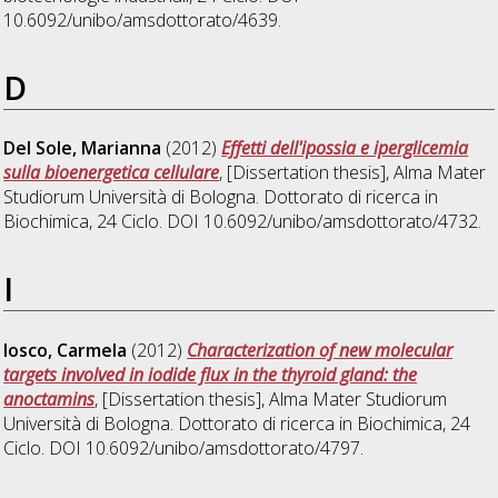
10.6092/unibo/amsdottorato/4639.
D
Del Sole, Marianna
(2012)
Effetti dell'ipossia e iperglicemia
sulla bioenergetica cellulare
, [Dissertation thesis], Alma Mater
Studiorum Università di Bologna. Dottorato di ricerca in
Biochimica
, 24 Ciclo. DOI 10.6092/unibo/amsdottorato/4732.
I
Iosco, Carmela
(2012)
Characterization of new molecular
targets involved in iodide flux in the thyroid gland: the
anoctamins
, [Dissertation thesis], Alma Mater Studiorum
Università di Bologna. Dottorato di ricerca in
Biochimica
, 24
Ciclo. DOI 10.6092/unibo/amsdottorato/4797.