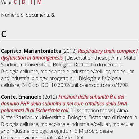
Vai a:
C
|
D
|
I
|
M
Numero di documenti:
8
.
C
Capristo, Mariantonietta
(2012)
Respiratory chain complex I
dysfunction in tumorigenesis
, [Dissertation thesis], Alma Mater
Studiorum Università di Bologna. Dottorato di ricerca in
Biologia cellulare, molecolare e industriale/cellular, molecular
and industrial biology: progetto n. 1 Biologia e fisiologia
cellulare
, 24 Ciclo. DOI 10.6092/unibo/amsdottorato/4798.
Conte, Emanuele
(2012)
Funzioni della subunità θ e del
dominio PHP della subunità α nel core catalitico della DNA
polimerasi III di Escherichia coli
, [Dissertation thesis], Alma
Mater Studiorum Università di Bologna. Dottorato di ricerca in
Biologia cellulare, molecolare e industriale/cellular, molecular
and industrial biology: progetto n. 3 Microbiologia e
biotecnologie industriali
, 24 Ciclo. DOI