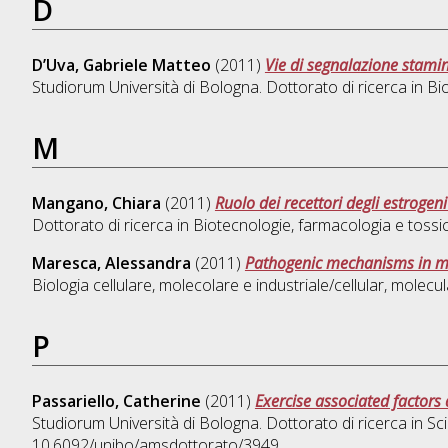
D
D’Uva, Gabriele Matteo
(2011)
Vie di segnalazione stami
Studiorum Università di Bologna. Dottorato di ricerca in
Bio
M
Mangano, Chiara
(2011)
Ruolo dei recettori degli estrogen
Dottorato di ricerca in
Biotecnologie, farmacologia e tossico
Maresca, Alessandra
(2011)
Pathogenic mechanisms in mi
Biologia cellulare, molecolare e industriale/cellular, molecula
P
Passariello, Catherine
(2011)
Exercise associated factors 
Studiorum Università di Bologna. Dottorato di ricerca in
Sci
10.6092/unibo/amsdottorato/3949.