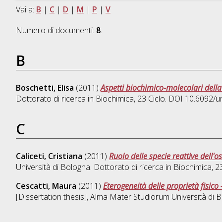
Vai a:
B
|
C
|
D
|
M
|
P
|
V
Numero di documenti:
8
.
B
Boschetti, Elisa
(2011)
Aspetti biochimico-molecolari della 
Dottorato di ricerca in
Biochimica
, 23 Ciclo. DOI 10.6092/
C
Caliceti, Cristiana
(2011)
Ruolo delle specie reattive dell'o
Università di Bologna. Dottorato di ricerca in
Biochimica
, 2
Cescatti, Maura
(2011)
Eterogeneità delle proprietà fisico
[Dissertation thesis], Alma Mater Studiorum Università di B