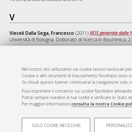
V
Vieceli Dalla Sega, Francesco
(2011)
ROS generate dalle N
Università di Bologna. Dottorato di ricerca in
Biochimica
, 2
Nel nostro sito utilizziamo sia cookie tecnici necessari per
AMS Dotto
Atom
Cookie e altri strumenti di tracciamento facoltativi sono us
ISSN: 2038
Rss 1.0
Se chiudi questo banner continuerai la navigazione solo c
Servizio i
Puoi esprimere il consenso sui cookie facoltativi attivando
Rss 2.0
Impostazio
Potrai sempre rivedere le tue scelte e verificare lo stato 
Informativa
Per maggiori informazioni
consulta la nostra Cookie pol
Condizioni 
COOKIE DI PROFILAZIONE - FACOLTATIVI
SOLO COOKIE NECESSARI
PERSONALIZZ
Si tratta di cookie utilizzati per analizzare le caratteristiche de
© ALMA MATER STUDIORUM - Università d