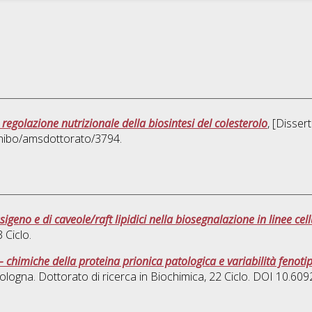
regolazione nutrizionale della biosintesi del colesterolo
, [Disser
unibo/amsdottorato/3794.
ssigeno e di caveole/raft lipidici nella biosegnalazione in linee ce
3 Ciclo.
 – chimiche della proteina prionica patologica e variabilità fenoti
ologna. Dottorato di ricerca in
Biochimica
, 22 Ciclo. DOI 10.60