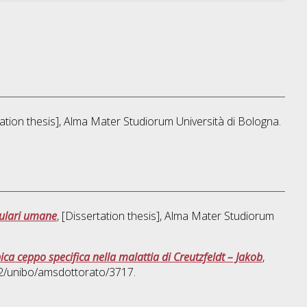
tation thesis], Alma Mater Studiorum Università di Bologna.
llulari umane
, [Dissertation thesis], Alma Mater Studiorum
pica ceppo specifica nella malattia di Creutzfeldt – Jakob
,
92/unibo/amsdottorato/3717.