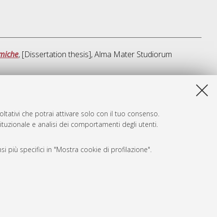
emiche
, [Dissertation thesis], Alma Mater Studiorum
sta lista e' stata generata il
Fri Aug 7 20:31:06 2026 CEST
.
ltativi che potrai attivare solo con il tuo consenso.
tituzionale e analisi dei comportamenti degli utenti.
i più specifici in "Mostra cookie di profilazione".
SARI
, a titolo esemplificativo, per il corretto funzionamento del sito,