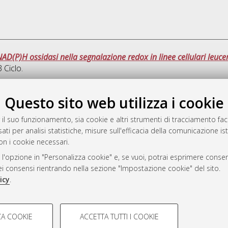
AD(P)H ossidasi nella segnalazione redox in linee cellulari leuc
3 Ciclo.
Que
Questo sito web utilizza i cookie
 il suo funzionamento, sia cookie e altri strumenti di tracciamento faco
rato
ati per analisi statistiche, misure sull'efficacia della comunicazione is
-7946
on i cookie necessari.
mplementato e gestito da
AlmaDL
 l'opzione in "Personalizza cookie" e, se vuoi, potrai esprimere consens
ni Cookie
dei consensi rientrando nella sezione "Impostazione cookie" del sito.
 sulla privacy
icy
.
d’uso del sito
COOKIE TECNICI - NECES
A COOKIE
ACCETTA TUTTI I COOKIE
lla navigazione degli utenti, creare
Si tratta di cookie tecnici utilizzati
i Bologna, 2007-2026.