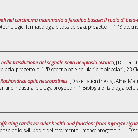
nali nel carcinoma mammario a fenotipo basale: il ruolo di beta-
tecnologie, farmacologia e tossicologia: progetto n. 1 "Biotecnol
i nella trasduzione del segnale nella neoplasia ovarica
, [Disserta
logia: progetto n. 1 "Biotecnologie cellulari e molecolari"
, 23 Ci
tochondrial optic neuropathies
, [Dissertation thesis], Alma Mat
r and industrial biology: progetto n. 1 Biologia e fisiologia cellul
affecting cardiovascular health and function: from myocyte signal
enze dello sviluppo e del movimento umano: progetto n. 1 "Discipl