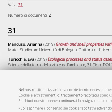
Vai a:
31
Numero di documenti:
2
.
31
Mancuso, Arianna
(2019)
Growth and shell properties var
Mater Studiorum Università di Bologna. Dottorato di ricerc
Turicchia, Eva
(2019)
Ecological processes and status asse
Scienze della terra, della vita e dell'ambiente
, 31 Ciclo. DO
Nel nostro sito utilizziamo sia cookie tecnici necessari per
AMS Dotto
Atom
Cookie e altri strumenti di tracciamento facoltativi sono us
ISSN: 2038
Se chiudi questo banner continuerai la navigazione solo c
Rss 1.0
Servizio i
Puoi esprimere il consenso sui cookie facoltativi attivando
Rss 2.0
Impostazio