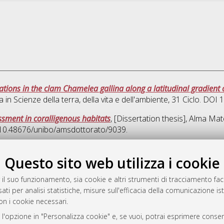
iations in the clam Chamelea gallina along a latitudinal gradien
a in
Scienze della terra, della vita e dell'ambiente
, 31 Ciclo. DOI
ssment in coralligenous habitats
, [Dissertation thesis], Alma Ma
I 10.48676/unibo/amsdottorato/9039.
Quest
Questo sito web utilizza i cookie
 il suo funzionamento, sia cookie e altri strumenti di tracciamento faco
rato
ati per analisi statistiche, misure sull'efficacia della comunicazione is
-7946
on i cookie necessari.
mplementato e gestito da
AlmaDL
 l'opzione in "Personalizza cookie" e, se vuoi, potrai esprimere consens
ni Cookie