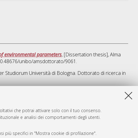
t of environmental parameters
, [Dissertation thesis], Alma
 10.48676/unibo/amsdottorato/9061.
ter Studiorum Università di Bologna. Dottorato di ricerca in
a lista e' stata generata il
Thu Aug 6 20:32:25 2026 CEST
.
ltativi che potrai attivare solo con il tuo consenso.
tituzionale e analisi dei comportamenti degli utenti.
i più specifici in "Mostra cookie di profilazione".