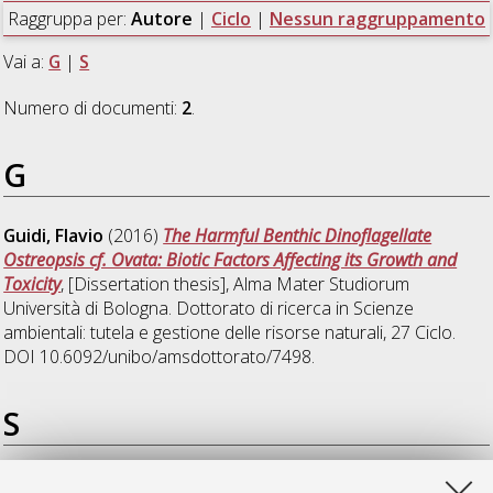
Raggruppa per:
Autore
|
Ciclo
|
Nessun raggruppamento
Vai a:
G
|
S
Numero di documenti:
2
.
G
Guidi, Flavio
(2016)
The Harmful Benthic Dinoflagellate
Ostreopsis cf. Ovata: Biotic Factors Affecting its Growth and
Toxicity
, [Dissertation thesis], Alma Mater Studiorum
Università di Bologna. Dottorato di ricerca in
Scienze
ambientali: tutela e gestione delle risorse naturali
, 27 Ciclo.
DOI 10.6092/unibo/amsdottorato/7498.
S
Sansanelli, Sabrina
(2016)
Biodiversity Study on Wild Food