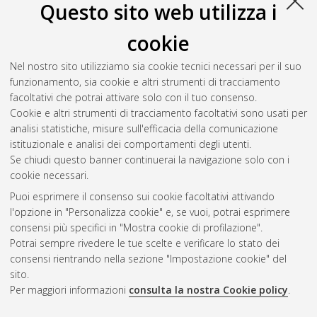
Questo sito web utilizza i
Plants Traditionally Consumed in the Area of Bologna (Emilia
romagna Region, Italy) and in the Middle Agri Valley (Basilicata
cookie
Region, Potenza Province, Italy)
, [Dissertation thesis], Alma
Mater Studiorum Università di Bologna. Dottorato di ricerca in
Nel nostro sito utilizziamo sia cookie tecnici necessari per il suo
Biodiversità ed evoluzione
, 27 Ciclo. DOI
funzionamento, sia cookie e altri strumenti di tracciamento
10.6092/unibo/amsdottorato/7477.
facoltativi che potrai attivare solo con il tuo consenso.
Cookie e altri strumenti di tracciamento facoltativi sono usati per
Questa lista e' stata generata il
Sat Aug 8 20:34:06 2026
analisi statistiche, misure sull'efficacia della comunicazione
CEST
.
istituzionale e analisi dei comportamenti degli utenti.
Se chiudi questo banner continuerai la navigazione solo con i
cookie necessari.
Atom
Puoi esprimere il consenso sui cookie facoltativi attivando
Rss 1.0
l'opzione in "Personalizza cookie" e, se vuoi, potrai esprimere
consensi più specifici in "Mostra cookie di profilazione".
Rss 2.0
Potrai sempre rivedere le tue scelte e verificare lo stato dei
consensi rientrando nella sezione "Impostazione cookie" del
sito.
AMS Dottorato
Per maggiori informazioni
consulta la nostra Cookie policy
.
ISSN: 2038-7946
Servizio implementato e gestito da
AlmaDL