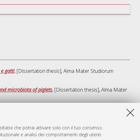
 e gatti
, [Dissertation thesis], Alma Mater Studiorum
nd microbiota of piglets
, [Dissertation thesis], Alma Mater
a lista e' stata generata il
Wed Aug 5 20:34:44 2026 CEST
.
ltativi che potrai attivare solo con il tuo consenso.
tituzionale e analisi dei comportamenti degli utenti.