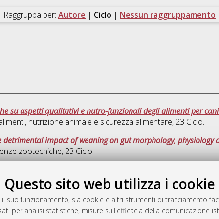
Raggruppa per:
Autore
|
Ciclo
|
Nessun raggruppamento
che su aspetti qualitativi e nutro-funzionali degli alimenti per cani
alimenti, nutrizione animale e sicurezza alimentare
, 23 Ciclo.
he detrimental impact of weaning on gut morphology, physiology a
ienze zootecniche
, 23 Ciclo.
Quest
Questo sito web utilizza i cookie
 il suo funzionamento, sia cookie e altri strumenti di tracciamento faco
rato
ati per analisi statistiche, misure sull'efficacia della comunicazione is
-7946