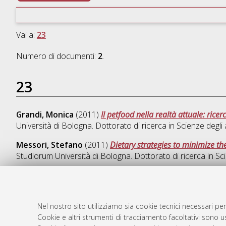
Vai a:
23
Numero di documenti:
2
.
23
Grandi, Monica
(2011)
Il petfood nella realtà attuale: ricer
Università di Bologna. Dottorato di ricerca in
Scienze degli 
Messori, Stefano
(2011)
Dietary strategies to minimize t
Studiorum Università di Bologna. Dottorato di ricerca in
Sc
Nel nostro sito utilizziamo sia cookie tecnici necessari per
AMS Dotto
Atom
Cookie e altri strumenti di tracciamento facoltativi sono us
ISSN: 2038