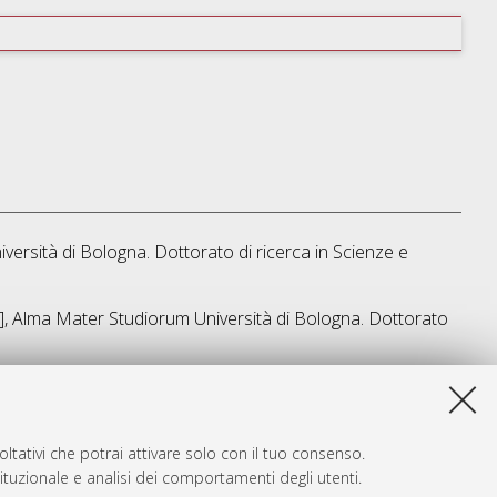
iversità di Bologna. Dottorato di ricerca in
Scienze e
is], Alma Mater Studiorum Università di Bologna. Dottorato
a lista e' stata generata il
Thu Aug 6 20:35:32 2026 CEST
.
ltativi che potrai attivare solo con il tuo consenso.
tituzionale e analisi dei comportamenti degli utenti.