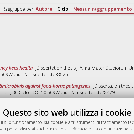
Raggruppa per:
Autore
|
Ciclo
|
Nessun raggruppamento
oney bees health
, [Dissertation thesis], Alma Mater Studiorum Un
10.6092/unibo/amsdottorato/8626.
timicrobials against food-borne pathogenes
, [Dissertation thes
ntari
, 30 Ciclo. DOI 10.6092/unibo/amsdottorato/8479.
Quest
Questo sito web utilizza i cookie
 il suo funzionamento, sia cookie e altri strumenti di tracciamento faco
rato
ati per analisi statistiche, misure sull'efficacia della comunicazione is
-7946