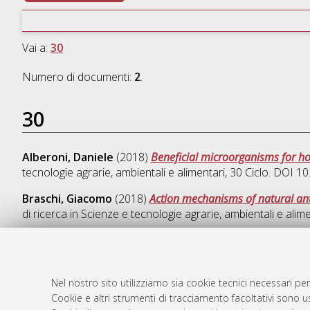
Vai a:
30
Numero di documenti:
2
.
30
Alberoni, Daniele
(2018)
Beneficial microorganisms for h
tecnologie agrarie, ambientali e alimentari
, 30 Ciclo. DOI 
Braschi, Giacomo
(2018)
Action mechanisms of natural an
di ricerca in
Scienze e tecnologie agrarie, ambientali e alime
Nel nostro sito utilizziamo sia cookie tecnici necessari per
AMS Dotto
Atom
Cookie e altri strumenti di tracciamento facoltativi sono us
ISSN: 2038