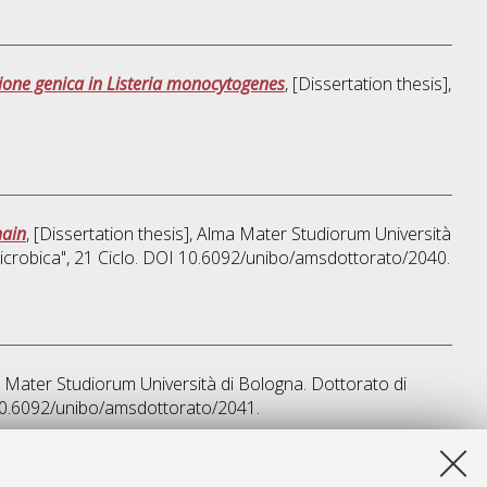
ssione genica in Listeria monocytogenes
, [Dissertation thesis],
hain
, [Dissertation thesis], Alma Mater Studiorum Università
icrobica"
, 21 Ciclo. DOI 10.6092/unibo/amsdottorato/2040.
ma Mater Studiorum Università di Bologna. Dottorato di
 10.6092/unibo/amsdottorato/2041.
sta lista e' stata generata il
Fri Aug 7 20:31:25 2026 CEST
.