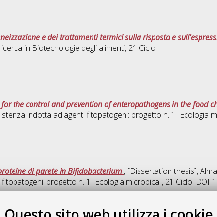
eneizzazione e dei trattamenti termici sulla risposta e sull'espre
ricerca in
Biotecnologie degli alimenti
, 21 Ciclo.
s for the control and prevention of enteropathogens in the food c
istenza indotta ad agenti fitopatogeni: progetto n. 1 "Ecologia m
 proteine di parete in Bifidobacterium
, [Dissertation thesis], Al
 fitopatogeni: progetto n. 1 "Ecologia microbica"
, 21 Ciclo. DOI
Que
Questo sito web utilizza i cookie