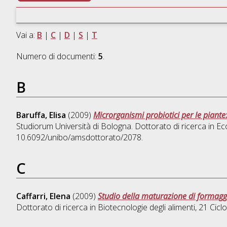
Vai a:
B
|
C
|
D
|
S
|
T
Numero di documenti:
5
.
B
Baruffa, Elisa
(2009)
Microrganismi probiotici per le piante
Studiorum Università di Bologna. Dottorato di ricerca in
Eco
10.6092/unibo/amsdottorato/2078.
C
Caffarri, Elena
(2009)
Studio della maturazione di formaggi
Dottorato di ricerca in
Biotecnologie degli alimenti
, 21 Cic