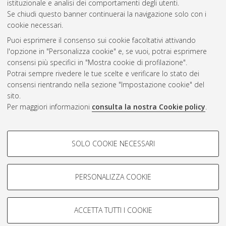
istituzionale e analisi dei comportamenti degli utenti.
Se chiudi questo banner continuerai la navigazione solo con i
cookie necessari.
Atom
Puoi esprimere il consenso sui cookie facoltativi attivando
Rss 1.0
l'opzione in "Personalizza cookie" e, se vuoi, potrai esprimere
consensi più specifici in "Mostra cookie di profilazione".
Rss 2.0
Potrai sempre rivedere le tue scelte e verificare lo stato dei
consensi rientrando nella sezione "Impostazione cookie" del
sito.
AMS Dottorato
Per maggiori informazioni
consulta la nostra Cookie policy
.
ISSN: 2038-7946
Servizio implementato e gestito da
AlmaDL
COOKIE DI PROFILAZIONE -
Impostazioni Cookie
SOLO COOKIE NECESSARI
Informativa sulla privacy
FACOLTATIVI
Condizioni d’uso del sito
Si tratta di cookie utilizzati per analizzare le caratteristiche della
navigazione degli utenti, creare profili in base al loro comportamento
PERSONALIZZA COOKIE
sul sito, per analisi di marketing.
Mostra cookie di profilazione
ACCETTA TUTTI I COOKIE
Google/Youtube Video
© ALMA MATER STUDIORUM - Università di Bologna, 2007-2026.
COOKIE TECNICI - NECESSARI