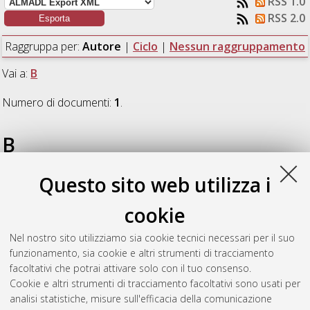
RSS 1.0
RSS 2.0
Raggruppa per:
Autore
|
Ciclo
|
Nessun raggruppamento
Vai a:
B
Numero di documenti:
1
.
B
Questo sito web utilizza i
Barbaresi, Alberto
(2014)
Modellazione edilizia e
simulazione energetica per le analisi delle prestazioni e la
cookie
progettazione integrata delle cantine aziendali
, [Dissertation
thesis], Alma Mater Studiorum Università di Bologna.
Nel nostro sito utilizziamo sia cookie tecnici necessari per il suo
Dottorato di ricerca in
Scienze e tecnologie agrarie, ambientali
funzionamento, sia cookie e altri strumenti di tracciamento
e alimentari
, 26 Ciclo. DOI 10.6092/unibo/amsdottorato/6621.
facoltativi che potrai attivare solo con il tuo consenso.
Cookie e altri strumenti di tracciamento facoltativi sono usati per
Questa lista e' stata generata il
Sat Aug 8 20:33:36 2026
analisi statistiche, misure sull'efficacia della comunicazione
CEST
.