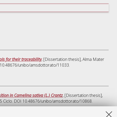
s for their traceability
, [Dissertation thesis], Alma Mater
I 10.48676/unibo/amsdottorato/11033.
tion in Camelina sativa (L.) Crantz
, [Dissertation thesis],
35 Ciclo. DOI 10.48676/unibo/amsdottorato/10868.
a lista e' stata generata il
Wed Aug 5 20:31:25 2026 CEST
.