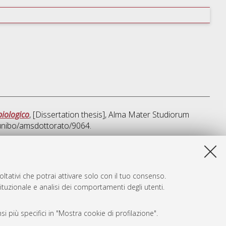
biologico
, [Dissertation thesis], Alma Mater Studiorum
/unibo/amsdottorato/9064.
a lista e' stata generata il
Thu Aug 6 20:30:53 2026 CEST
.
ltativi che potrai attivare solo con il tuo consenso.
tituzionale e analisi dei comportamenti degli utenti.
i più specifici in "Mostra cookie di profilazione".