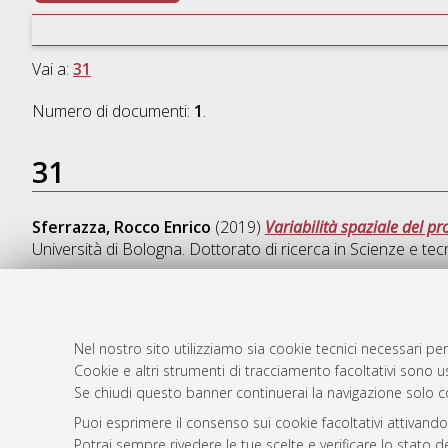
Vai a:
31
Numero di documenti:
1
.
31
Sferrazza, Rocco Enrico
(2019)
Variabilità spaziale del pr
Università di Bologna. Dottorato di ricerca in
Scienze e tecn
Nel nostro sito utilizziamo sia cookie tecnici necessari per
AMS Dotto
Atom
Cookie e altri strumenti di tracciamento facoltativi sono us
ISSN: 2038
Se chiudi questo banner continuerai la navigazione solo c
Rss 1.0
Servizio i
Puoi esprimere il consenso sui cookie facoltativi attivando
Rss 2.0
Impostazio
Potrai sempre rivedere le tue scelte e verificare lo stato 