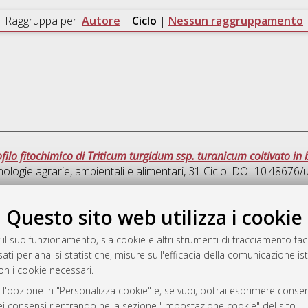
Raggruppa per:
Autore
|
Ciclo
|
Nessun raggruppamento
ofilo fitochimico di Triticum turgidum ssp. turanicum coltivato in 
ologie agrarie, ambientali e alimentari
, 31 Ciclo. DOI 10.48676
Quest
Questo sito web utilizza i cookie
 il suo funzionamento, sia cookie e altri strumenti di tracciamento faco
rato
ati per analisi statistiche, misure sull'efficacia della comunicazione is
-7946
on i cookie necessari.
mplementato e gestito da
AlmaDL
 l'opzione in "Personalizza cookie" e, se vuoi, potrai esprimere consens
ni Cookie
dei consensi rientrando nella sezione "Impostazione cookie" del sito.