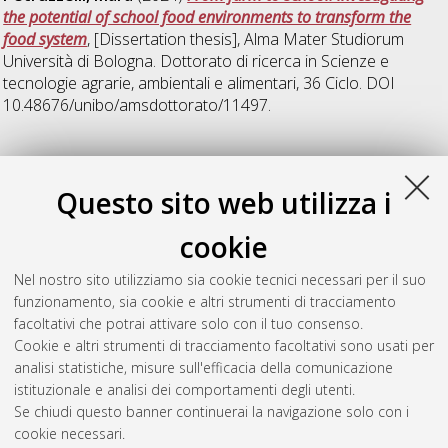
the potential of school food environments to transform the
food system
, [Dissertation thesis], Alma Mater Studiorum
Università di Bologna. Dottorato di ricerca in
Scienze e
tecnologie agrarie, ambientali e alimentari
, 36 Ciclo. DOI
10.48676/unibo/amsdottorato/11497.
R
Questo sito web utilizza i
Russo, Silvia
(2024)
The determinants of the farmland market
,
cookie
[Dissertation thesis], Alma Mater Studiorum Università di
Bologna. Dottorato di ricerca in
Scienze e tecnologie agrarie,
Nel nostro sito utilizziamo sia cookie tecnici necessari per il suo
ambientali e alimentari
, 36 Ciclo. DOI
funzionamento, sia cookie e altri strumenti di tracciamento
10.48676/unibo/amsdottorato/11128.
facoltativi che potrai attivare solo con il tuo consenso.
Cookie e altri strumenti di tracciamento facoltativi sono usati per
Questa lista e' stata generata il
Sat Aug 8 20:34:41 2026
analisi statistiche, misure sull'efficacia della comunicazione
CEST
.
istituzionale e analisi dei comportamenti degli utenti.
Se chiudi questo banner continuerai la navigazione solo con i
cookie necessari.
Atom