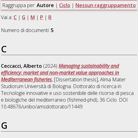
Raggruppa per:
Autore
|
Ciclo
|
Nessun raggruppamento
Vai a:
C
|
G
|
M
|
P
|
R
Numero di documenti:
5
.
C
Ceccacci, Alberto
(2024)
Managing sustainability and
efficiency: market and non-market value approaches in
Mediterranean fisheries
, [Dissertation thesis], Alma Mater
Studiorum Università di Bologna. Dottorato di ricerca in
Tecnologie innovative e uso sostenibile delle risorse di pesca
e biologiche del mediterraneo (fishmed-phd)
, 36 Ciclo. DOI
10.48676/unibo/amsdottorato/11449.
G