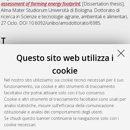
assessment of farming energy footprint
, [Dissertation thesis],
Alma Mater Studiorum Università di Bologna. Dottorato di
ricerca in
Scienze e tecnologie agrarie, ambientali e alimentari
,
27 Ciclo. DOI 10.6092/unibo/amsdottorato/6985.
T
Questo sito web utilizza i
Todorov, Kiril
(2015)
Entrepreneurship influential factors in
development of rural tourism as diversified rural activity in
cookie
Republic of Macedonia
, [Dissertation thesis], Alma Mater
Studiorum Università di Bologna. Dottorato di ricerca in
Nel nostro sito utilizziamo sia cookie tecnici necessari per il suo
Scienze e tecnologie agrarie, ambientali e alimentari
, 26 Ciclo.
funzionamento, sia cookie e altri strumenti di tracciamento
DOI 10.6092/unibo/amsdottorato/7029.
facoltativi che potrai attivare solo con il tuo consenso.
Cookie e altri strumenti di tracciamento facoltativi sono usati per
Questa lista e' stata generata il
Thu Aug 6 20:32:47 2026
analisi statistiche, misure sull'efficacia della comunicazione
CEST
.
istituzionale e analisi dei comportamenti degli utenti.
Se chiudi questo banner continuerai la navigazione solo con i
cookie necessari.
Atom