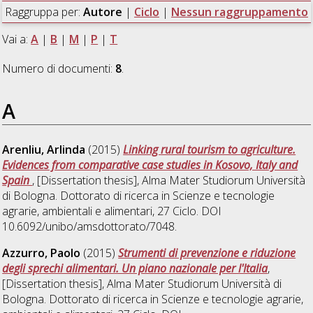
Raggruppa per:
Autore
|
Ciclo
|
Nessun raggruppamento
Vai a:
A
|
B
|
M
|
P
|
T
Numero di documenti:
8
.
A
Arenliu, Arlinda
(2015)
Linking rural tourism to agriculture.
Evidences from comparative case studies in Kosovo, Italy and
Spain
, [Dissertation thesis], Alma Mater Studiorum Università
di Bologna. Dottorato di ricerca in
Scienze e tecnologie
agrarie, ambientali e alimentari
, 27 Ciclo. DOI
10.6092/unibo/amsdottorato/7048.
Azzurro, Paolo
(2015)
Strumenti di prevenzione e riduzione
degli sprechi alimentari. Un piano nazionale per l'Italia
,
[Dissertation thesis], Alma Mater Studiorum Università di
Bologna. Dottorato di ricerca in
Scienze e tecnologie agrarie,