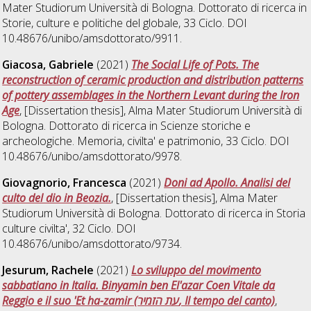
Mater Studiorum Università di Bologna. Dottorato di ricerca in
Storie, culture e politiche del globale
, 33 Ciclo. DOI
10.48676/unibo/amsdottorato/9911.
Giacosa, Gabriele
(2021)
The Social Life of Pots. The
reconstruction of ceramic production and distribution patterns
of pottery assemblages in the Northern Levant during the Iron
Age
, [Dissertation thesis], Alma Mater Studiorum Università di
Bologna. Dottorato di ricerca in
Scienze storiche e
archeologiche. Memoria, civilta' e patrimonio
, 33 Ciclo. DOI
10.48676/unibo/amsdottorato/9978.
Giovagnorio, Francesca
(2021)
Doni ad Apollo. Analisi del
culto del dio in Beozia.
, [Dissertation thesis], Alma Mater
Studiorum Università di Bologna. Dottorato di ricerca in
Storia
culture civilta'
, 32 Ciclo. DOI
10.48676/unibo/amsdottorato/9734.
Jesurum, Rachele
(2021)
Lo sviluppo del movimento
sabbatiano in Italia. Binyamin ben El'azar Coen Vitale da
Reggio e il suo 'Et ha-zamir (עת הזמיר, Il tempo del canto)
,