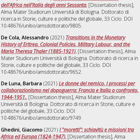
dell'Africa nell'Italia degli anni Sessanta
, [Dissertation thesis],
Alma Mater Studiorum Università di Bologna. Dottorato di
ricerca in
Storie, culture e politiche del globale
, 33 Ciclo. DOI
10.48676/unibo/amsdottorato/9805.
De Cola, Alessandro
(2021)
Transitions in the Monetary
History of Eritrea. Colonial Policies, Military Labour, and the
Maria Theresa Thaler (1885-1921)
, [Dissertation thesis], Alma
Mater Studiorum Università di Bologna. Dottorato di ricerca in
Storie, culture e politiche del globale
, 33 Ciclo. DOI
10.48676/unibo/amsdottorato/9652.
De Luna, Barbara
(2021)
Le donne del nemico. I processi per
collaborazionismo nel dopoguerra: Francia e Italia a confronto.
1944-1951.
, [Dissertation thesis], Alma Mater Studiorum
Università di Bologna. Dottorato di ricerca in
Storie, culture e
politiche del globale
, 33 Ciclo. DOI
10.48676/unibo/amsdottorato/9749.
Ghedini, Giacomo
(2021)
I "moretti": schiavitù e missioni tra
Africa ed Europa (1824-1947)
, [Dissertation thesis], Alma