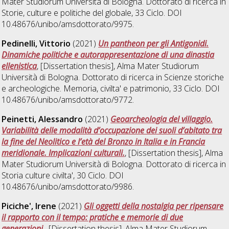
Mater Studiorum Università di Bologna. Dottorato di ricerca in
Storie, culture e politiche del globale
, 33 Ciclo. DOI
10.48676/unibo/amsdottorato/9975.
Pedinelli, Vittorio
(2021)
Un pantheon per gli Antigonidi.
Dinamiche politiche e autorappresentazione di una dinastia
ellenistica
, [Dissertation thesis], Alma Mater Studiorum
Università di Bologna. Dottorato di ricerca in
Scienze storiche
e archeologiche. Memoria, civilta' e patrimonio
, 33 Ciclo. DOI
10.48676/unibo/amsdottorato/9772.
Peinetti, Alessandro
(2021)
Geoarcheologia del villaggio.
Variabilità delle modalità d’occupazione dei suoli d’abitato tra
la fine del Neolitico e l’età del Bronzo in Italia e in Francia
meridionale. Implicazioni culturali.
, [Dissertation thesis], Alma
Mater Studiorum Università di Bologna. Dottorato di ricerca in
Storia culture civilta'
, 30 Ciclo. DOI
10.48676/unibo/amsdottorato/9986.
Piciche', Irene
(2021)
Gli oggetti della nostalgia per ripensare
il rapporto con il tempo: pratiche e memorie di due
generazioni.
, [Dissertation thesis], Alma Mater Studiorum