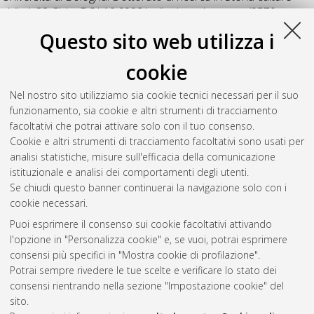
civilta'
, 32 Ciclo. DOI 10.6092/unibo/amsdottorato/9570.
Questo sito web utilizza i
Vanzini, Riccardo
(2021)
Le origini e lo sviluppo di Bologna
etrusca: rapporti tra l'area nord-orientale e il centro
cookie
protourbano
, [Dissertation thesis], Alma Mater Studiorum
Università di Bologna. Dottorato di ricerca in
Scienze storiche
Nel nostro sito utilizziamo sia cookie tecnici necessari per il suo
e archeologiche. Memoria, civilta' e patrimonio
, 33 Ciclo. DOI
funzionamento, sia cookie e altri strumenti di tracciamento
10.48676/unibo/amsdottorato/9948.
facoltativi che potrai attivare solo con il tuo consenso.
Cookie e altri strumenti di tracciamento facoltativi sono usati per
Questa lista e' stata generata il
Thu Aug 6 20:51:35 2026
analisi statistiche, misure sull'efficacia della comunicazione
CEST
.
istituzionale e analisi dei comportamenti degli utenti.
Se chiudi questo banner continuerai la navigazione solo con i
cookie necessari.
Atom
Puoi esprimere il consenso sui cookie facoltativi attivando
Rss 1.0
l'opzione in "Personalizza cookie" e, se vuoi, potrai esprimere
consensi più specifici in "Mostra cookie di profilazione".
Rss 2.0
Potrai sempre rivedere le tue scelte e verificare lo stato dei
consensi rientrando nella sezione "Impostazione cookie" del
AMS Dottorato
sito.