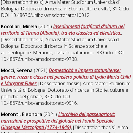
[Dissertation thesis], Alma Mater Studiorum Università di
Bologna. Dottorato di ricerca in
Storia culture civilta'
, 31 Ciclo.
DOI 10.48676/unibo/amsdottorato/10012.
Kocollari, Mirela
(2021)
Insediamenti fortificati d'altura nel
territorio di Tirana (Albania), tra eta classica ed ellenistica.
,
[Dissertation thesis], Alma Mater Studiorum Università di
Bologna. Dottorato di ricerca in
Scienze storiche e
archeologiche. Memoria, civilta' e patrimonio
, 33 Ciclo. DOI
10.48676/unibo/amsdottorato/9738.
Mocci, Serena
(2021)
Domesticità e impero statunitense:
genere, razza e classe nel pensiero politico di Lydia Maria Child
e Margaret Fuller
, [Dissertation thesis], Alma Mater Studiorum
Università di Bologna. Dottorato di ricerca in
Storie, culture e
politiche del globale
, 33 Ciclo. DOI
10.48676/unibo/amsdottorato/9916.
Moronti, Eleonora
(2021)
L'archivio dei passepartout:
narrazioni e prospettive del globale nel Fondo Speciale
Giuseppe Mezzofanti (1774-1849)
, [Dissertation thesis], Alma