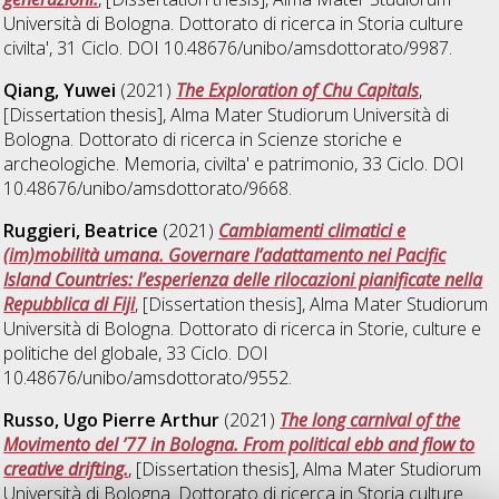
Università di Bologna. Dottorato di ricerca in
Storia culture
civilta'
, 31 Ciclo. DOI 10.48676/unibo/amsdottorato/9987.
Qiang, Yuwei
(2021)
The Exploration of Chu Capitals
,
[Dissertation thesis], Alma Mater Studiorum Università di
Bologna. Dottorato di ricerca in
Scienze storiche e
archeologiche. Memoria, civilta' e patrimonio
, 33 Ciclo. DOI
10.48676/unibo/amsdottorato/9668.
Ruggieri, Beatrice
(2021)
Cambiamenti climatici e
(im)mobilità umana. Governare l’adattamento nei Pacific
Island Countries: l’esperienza delle rilocazioni pianificate nella
Repubblica di Fiji
, [Dissertation thesis], Alma Mater Studiorum
Università di Bologna. Dottorato di ricerca in
Storie, culture e
politiche del globale
, 33 Ciclo. DOI
10.48676/unibo/amsdottorato/9552.
Russo, Ugo Pierre Arthur
(2021)
The long carnival of the
Movimento del ’77 in Bologna. From political ebb and flow to
creative drifting.
, [Dissertation thesis], Alma Mater Studiorum
Università di Bologna. Dottorato di ricerca in
Storia culture