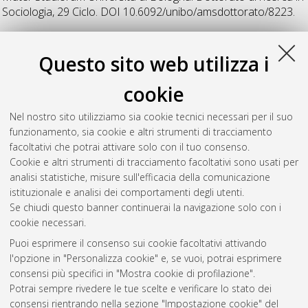
Sociologia
, 29 Ciclo. DOI 10.6092/unibo/amsdottorato/8223.
N
Questo sito web utilizza i
cookie
Nanetti, Sara
(2017)
La rappresentazione relazionale della
cittadinanza europea
, [Dissertation thesis], Alma Mater
Nel nostro sito utilizziamo sia cookie tecnici necessari per il suo
Studiorum Università di Bologna. Dottorato di ricerca in
funzionamento, sia cookie e altri strumenti di tracciamento
Sociologia
, 29 Ciclo. DOI 10.6092/unibo/amsdottorato/8253.
facoltativi che potrai attivare solo con il tuo consenso.
Cookie e altri strumenti di tracciamento facoltativi sono usati per
Questa lista e' stata generata il
Wed Aug 5 20:51:13 2026
analisi statistiche, misure sull'efficacia della comunicazione
CEST
.
istituzionale e analisi dei comportamenti degli utenti.
Se chiudi questo banner continuerai la navigazione solo con i
cookie necessari.
Atom
Puoi esprimere il consenso sui cookie facoltativi attivando
Rss 1.0
l'opzione in "Personalizza cookie" e, se vuoi, potrai esprimere
consensi più specifici in "Mostra cookie di profilazione".
Rss 2.0
Potrai sempre rivedere le tue scelte e verificare lo stato dei
consensi rientrando nella sezione "Impostazione cookie" del