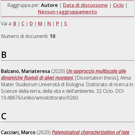
Raggruppa per:
Autore
|
Data di discussione
|
Ciclo
|
Nessun raggruppamento
Vai a:
B
|
C
|
D
|
M
|
N
|
P
|
S
Numero di documenti:
10
.
B
Balzano, Mariateresa
(2020)
Un approccio multiscala alle
dinamiche fluviali di alvei montani
, [Dissertation thesis], Alma
Mater Studiorum Università di Bologna. Dottorato di ricerca in
Scienze della terra, della vita e dell'ambiente
, 32 Ciclo. DOI
10.48676/unibo/amsdottorato/9260.
C
Cacciari, Marco
(2020)
Palynological characterization of late