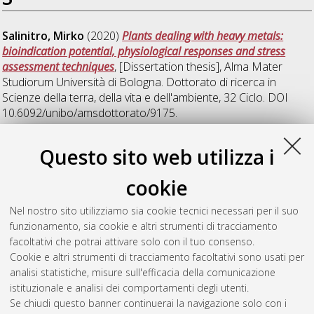
Salinitro, Mirko
(2020)
Plants dealing with heavy metals:
bioindication potential, physiological responses and stress
assessment techniques
, [Dissertation thesis], Alma Mater
Studiorum Università di Bologna. Dottorato di ricerca in
Scienze della terra, della vita e dell'ambiente
, 32 Ciclo. DOI
10.6092/unibo/amsdottorato/9175.
Squarzoni, Gabriela
(2020)
Study of the dynamic behavior of
Questo sito web utilizza i
earthflows, with particular reference to the solid-to-fluid
transition characterizing stages of rapid movement
,
cookie
[Dissertation thesis], Alma Mater Studiorum Università di
Bologna. Dottorato di ricerca in
Scienze della terra, della vita e
Nel nostro sito utilizziamo sia cookie tecnici necessari per il suo
dell'ambiente
, 32 Ciclo. DOI
funzionamento, sia cookie e altri strumenti di tracciamento
10.6092/unibo/amsdottorato/9282.
facoltativi che potrai attivare solo con il tuo consenso.
Cookie e altri strumenti di tracciamento facoltativi sono usati per
Questa lista e' stata generata il
Wed Aug 5 20:50:17 2026
analisi statistiche, misure sull'efficacia della comunicazione
CEST
.
istituzionale e analisi dei comportamenti degli utenti.
Se chiudi questo banner continuerai la navigazione solo con i