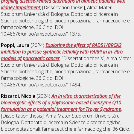
profiling disease-related alterations in diabetic patients with
kidney impairment
, [Dissertation thesis], Alma Mater
Studiorum Università di Bologna. Dottorato di ricerca in
Scienze biotecnologiche, biocomputazionali, farmaceutiche e
farmacologiche
, 36 Ciclo. DOI
10.48676/unibo/amsdottorato/11375.
Poppi, Laura
(2024)
Exploring the effect of RAD51/BRCA2
inhibition to pursue synthetic lethality with PARPi in in-vitro
models of pancreatic cancer
, [Dissertation thesis], Alma Mater
Studiorum Università di Bologna. Dottorato di ricerca in
Scienze biotecnologiche, biocomputazionali, farmaceutiche e
farmacologiche
, 36 Ciclo. DOI
10.48676/unibo/amsdottorato/11494.
Rizzardi, Nicola
(2024)
An in vitro characterization of the
bioenergetic effects of a phytosome-based Coenzyme Q10
formulation as a potential treatment for Troyer Syndrome
,
[Dissertation thesis], Alma Mater Studiorum Università di
Bologna. Dottorato di ricerca in
Scienze biotecnologiche,
biocomputazionali, farmaceutiche e farmacologiche
, 36 Ciclo.