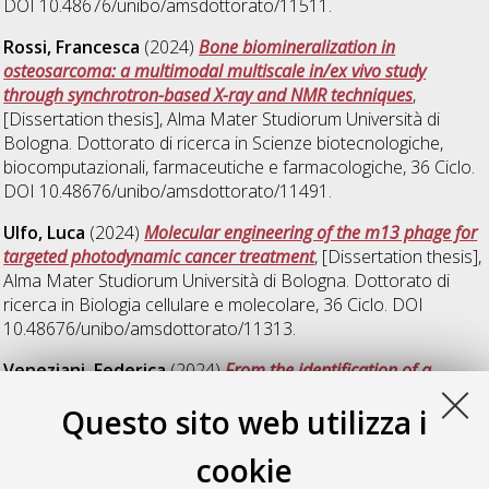
DOI 10.48676/unibo/amsdottorato/11511.
Rossi, Francesca
(2024)
Bone biomineralization in
osteosarcoma: a multimodal multiscale in/ex vivo study
through synchrotron-based X-ray and NMR techniques
,
[Dissertation thesis], Alma Mater Studiorum Università di
Bologna. Dottorato di ricerca in
Scienze biotecnologiche,
biocomputazionali, farmaceutiche e farmacologiche
, 36 Ciclo.
DOI 10.48676/unibo/amsdottorato/11491.
Ulfo, Luca
(2024)
Molecular engineering of the m13 phage for
targeted photodynamic cancer treatment
, [Dissertation thesis],
Alma Mater Studiorum Università di Bologna. Dottorato di
ricerca in
Biologia cellulare e molecolare
, 36 Ciclo. DOI
10.48676/unibo/amsdottorato/11313.
Veneziani, Federica
(2024)
From the identification of a
draggable target for the Olanzapine-induced Metabolic
Questo sito web utilizza i
Syndrome to the development of a new therapeutic approach
using CRISPR/Cas7-11S.
, [Dissertation thesis], Alma Mater
cookie
Studiorum Università di Bologna. Dottorato di ricerca in