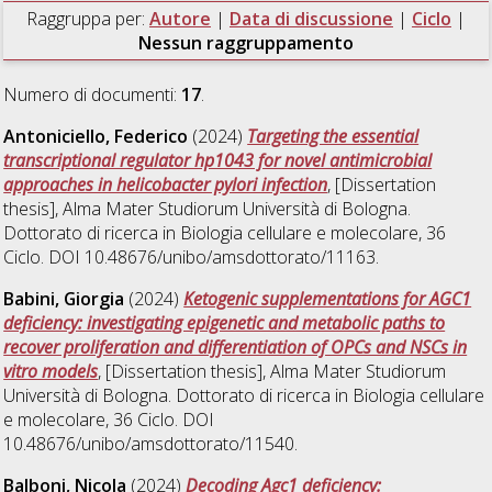
Raggruppa per:
Autore
|
Data di discussione
|
Ciclo
|
Nessun raggruppamento
Numero di documenti:
17
.
Antoniciello, Federico
(2024)
Targeting the essential
transcriptional regulator hp1043 for novel antimicrobial
approaches in helicobacter pylori infection
, [Dissertation
thesis], Alma Mater Studiorum Università di Bologna.
Dottorato di ricerca in
Biologia cellulare e molecolare
, 36
Ciclo. DOI 10.48676/unibo/amsdottorato/11163.
Babini, Giorgia
(2024)
Ketogenic supplementations for AGC1
deficiency: investigating epigenetic and metabolic paths to
recover proliferation and differentiation of OPCs and NSCs in
vitro models
, [Dissertation thesis], Alma Mater Studiorum
Università di Bologna. Dottorato di ricerca in
Biologia cellulare
e molecolare
, 36 Ciclo. DOI
10.48676/unibo/amsdottorato/11540.
Balboni, Nicola
(2024)
Decoding Agc1 deficiency: