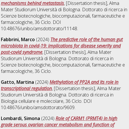
mechanisms behind metastasis
, [Dissertation thesis], Alma
Mater Studiorum Università di Bologna. Dottorato di ricerca in
Scienze biotecnologiche, biocomputazionali, farmaceutiche e
farmacologiche
, 36 Ciclo. DOI
10.48676/unibo/amsdottorato/11148.
Fabbrini, Marco
(2024)
The predictive role of the human gut
microbiota in covid-19: implications for disease severity and
post-covid syndrome
, [Dissertation thesis], Alma Mater
Studiorum Università di Bologna. Dottorato di ricerca in
Scienze biotecnologiche, biocomputazionali, farmaceutiche e
farmacologiche
, 36 Ciclo.
Gatto, Martina
(2024)
Methylation of PP2A and its role in
transcriptional regulation
, [Dissertation thesis], Alma Mater
Studiorum Università di Bologna. Dottorato di ricerca in
Biologia cellulare e molecolare
, 36 Ciclo. DOI
10.48676/unibo/amsdottorato/9609.
Lombardi, Simona
(2024)
Role of CARM1 (PRMT4) in high
grade serous ovarian cancer metabolism and function of