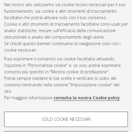
Scienze biotecnologiche, biocomputazionali, farmaceutiche e
Nel nostro sito utilizziamo sia cookie tecnici necessari per il suo
farmacologiche
, 36 Ciclo. DOI
funzionamento, sia cookie e altri strumenti di tracciamento
10.48676/unibo/amsdottorato/11378.
facoltativi che potrai attivare solo con il tuo consenso.
Cookie e altri strumenti di tracciamento facoltativi sono usati per
Questa lista e' stata generata il
Thu Aug 6 20:50:40 2026
analisi statistiche, misure sull'efficacia della comunicazione
CEST
.
istituzionale e analisi dei comportamenti degli utenti.
Se chiudi questo banner continuerai la navigazione solo con i
cookie necessari.
Atom
Puoi esprimere il consenso sui cookie facoltativi attivando
Rss 1.0
l'opzione in "Personalizza cookie" e, se vuoi, potrai esprimere
consensi più specifici in "Mostra cookie di profilazione".
Rss 2.0
Potrai sempre rivedere le tue scelte e verificare lo stato dei
consensi rientrando nella sezione "Impostazione cookie" del
AMS Dottorato
sito.
Per maggiori informazioni
consulta la nostra Cookie policy
.
ISSN: 2038-7946
Servizio implementato e gestito da
AlmaDL
Impostazioni Cookie
COOKIE DI PROFILAZIONE -
SOLO COOKIE NECESSARI
Informativa sulla privacy
FACOLTATIVI
Condizioni d’uso del sito