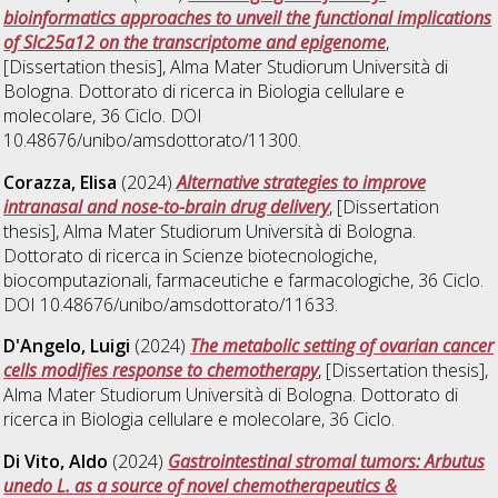
bioinformatics approaches to unveil the functional implications
of Slc25a12 on the transcriptome and epigenome
,
[Dissertation thesis], Alma Mater Studiorum Università di
Bologna. Dottorato di ricerca in
Biologia cellulare e
molecolare
, 36 Ciclo. DOI
10.48676/unibo/amsdottorato/11300.
Corazza, Elisa
(2024)
Alternative strategies to improve
intranasal and nose-to-brain drug delivery
, [Dissertation
thesis], Alma Mater Studiorum Università di Bologna.
Dottorato di ricerca in
Scienze biotecnologiche,
biocomputazionali, farmaceutiche e farmacologiche
, 36 Ciclo.
DOI 10.48676/unibo/amsdottorato/11633.
D'Angelo, Luigi
(2024)
The metabolic setting of ovarian cancer
cells modifies response to chemotherapy
, [Dissertation thesis],
Alma Mater Studiorum Università di Bologna. Dottorato di
ricerca in
Biologia cellulare e molecolare
, 36 Ciclo.
Di Vito, Aldo
(2024)
Gastrointestinal stromal tumors: Arbutus
unedo L. as a source of novel chemotherapeutics &