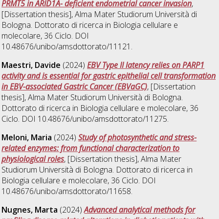
PRMT5 in ARID1A- deficient endometrial cancer invasion
,
[Dissertation thesis], Alma Mater Studiorum Università di
Bologna. Dottorato di ricerca in
Biologia cellulare e
molecolare
, 36 Ciclo. DOI
10.48676/unibo/amsdottorato/11121.
Maestri, Davide
(2024)
EBV Type II latency relies on PARP1
activity and is essential for gastric epithelial cell transformation
in EBV-associated Gastric Cancer (EBVaGC)
, [Dissertation
thesis], Alma Mater Studiorum Università di Bologna.
Dottorato di ricerca in
Biologia cellulare e molecolare
, 36
Ciclo. DOI 10.48676/unibo/amsdottorato/11275.
Meloni, Maria
(2024)
Study of photosynthetic and stress-
related enzymes: from functional characterization to
physiological roles
, [Dissertation thesis], Alma Mater
Studiorum Università di Bologna. Dottorato di ricerca in
Biologia cellulare e molecolare
, 36 Ciclo. DOI
10.48676/unibo/amsdottorato/11658.
Nugnes, Marta
(2024)
Advanced analytical methods for