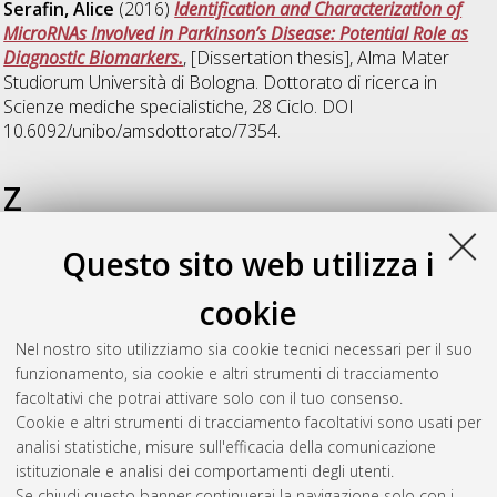
Serafin, Alice
(2016)
Identification and Characterization of
MicroRNAs Involved in Parkinson’s Disease: Potential Role as
Diagnostic Biomarkers.
, [Dissertation thesis], Alma Mater
Studiorum Università di Bologna. Dottorato di ricerca in
Scienze mediche specialistiche
, 28 Ciclo. DOI
10.6092/unibo/amsdottorato/7354.
Z
Questo sito web utilizza i
Zacchini, Federico
(2016)
Histological Study on Double Line
of Intravenous Tacrolimus Infusion in Sla Defined Pig Model
,
cookie
[Dissertation thesis], Alma Mater Studiorum Università di
Bologna. Dottorato di ricerca in
Scienze mediche
Nel nostro sito utilizziamo sia cookie tecnici necessari per il suo
specialistiche
, 28 Ciclo. DOI
funzionamento, sia cookie e altri strumenti di tracciamento
10.6092/unibo/amsdottorato/7336.
facoltativi che potrai attivare solo con il tuo consenso.
Cookie e altri strumenti di tracciamento facoltativi sono usati per
Questa lista e' stata generata il
Sat Aug 8 20:51:02 2026
analisi statistiche, misure sull'efficacia della comunicazione
CEST
.
istituzionale e analisi dei comportamenti degli utenti.
Se chiudi questo banner continuerai la navigazione solo con i