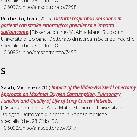
specialistiche
, 28 Ciclo. DOI
10.6092/unibo/amsdottorato/7298.
Picchetto, Livio
(2016)
Disturbi respiratori del sonno in
pazienti con stroke emorragico: prevalenza e impatto
sull'outcome
, [Dissertation thesis], Alma Mater Studiorum
Università di Bologna. Dottorato di ricerca in
Scienze mediche
specialistiche
, 28 Ciclo. DOI
10.6092/unibo/amsdottorato/7453.
S
Salati, Michele
(2016)
Impact of the Video-Assisted Lobectomy
Approach on Maximal Oxygen Consumption, Pulmonary
Function and Quality of Life of Lung Cancer Patients
,
[Dissertation thesis], Alma Mater Studiorum Università di
Bologna. Dottorato di ricerca in
Scienze mediche
specialistiche
, 28 Ciclo. DOI
10.6092/unibo/amsdottorato/7317.