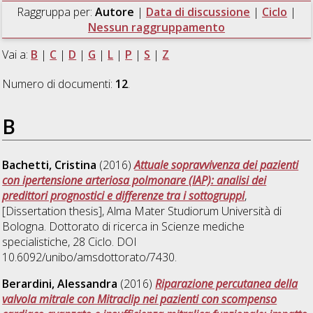
Raggruppa per:
Autore
|
Data di discussione
|
Ciclo
|
Nessun raggruppamento
Vai a:
B
|
C
|
D
|
G
|
L
|
P
|
S
|
Z
Numero di documenti:
12
.
B
Bachetti, Cristina
(2016)
Attuale sopravvivenza dei pazienti
con ipertensione arteriosa polmonare (IAP): analisi dei
predittori prognostici e differenze tra i sottogruppi
,
[Dissertation thesis], Alma Mater Studiorum Università di
Bologna. Dottorato di ricerca in
Scienze mediche
specialistiche
, 28 Ciclo. DOI
10.6092/unibo/amsdottorato/7430.
Berardini, Alessandra
(2016)
Riparazione percutanea della
valvola mitrale con Mitraclip nei pazienti con scompenso