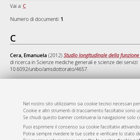
Vai a:
C
Numero di documenti:
1
.
C
Cera, Emanuela
(2012)
Studio longitudinale della funzion
di ricerca in
Scienze mediche generali e scienze dei servizi: 
10.6092/unibo/amsdottorato/4657.
AMS Dotto
Atom
Nel nostro sito utilizziamo sia cookie tecnici necessari per
ISSN: 2038
Cookie e altri strumenti di tracciamento facoltativi sono us
Rss 1.0
Se chiudi questo banner continuerai la navigazione solo c
Servizio i
Rss 2.0
Impostazio
Puoi esprimere il consenso sui cookie facoltativi attivando
Informativa
Potrai sempre rivedere le tue scelte e verificare lo stato 