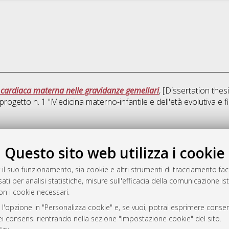
e cardiaca materna nelle gravidanze gemellari
, [Dissertation the
progetto n. 1 "Medicina materno-infantile e dell'età evolutiva e 
Que
Questo sito web utilizza i cookie
rato
 il suo funzionamento, sia cookie e altri strumenti di tracciamento faco
-7946
ati per analisi statistiche, misure sull'efficacia della comunicazione is
on i cookie necessari.
mplementato e gestito da
AlmaDL
ni Cookie
 l'opzione in "Personalizza cookie" e, se vuoi, potrai esprimere consens
 sulla privacy
dei consensi rientrando nella sezione "Impostazione cookie" del sito.