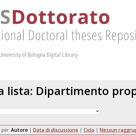
la lista: Dipartimento pr
 per:
Autore
|
Data di discussione
|
Ciclo
|
Nessun raggr