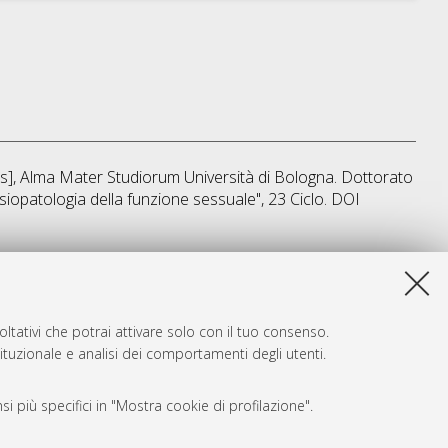
sis], Alma Mater Studiorum Università di Bologna. Dottorato
fisiopatologia della funzione sessuale"
, 23 Ciclo. DOI
sta lista e' stata generata il
Fri Aug 7 20:50:33 2026 CEST
.
ltativi che potrai attivare solo con il tuo consenso.
tituzionale e analisi dei comportamenti degli utenti.
i più specifici in "Mostra cookie di profilazione".