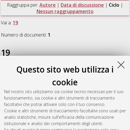
Raggruppa per:
Autore
|
Data di discussione
|
Ciclo
|
Nessun raggruppamento
Vai a:
19
Numero di documenti:
1
.
19
Questo sito web utilizza i
Mattioni, Francesco
(2008)
Eterotopie narrative. La geografia
del racconto nelle "Città invisibili" di Calvino, nella "Vie mode
cookie
d’emploi, romans" di Perec e in "Mason & Dixon" di Pynchon
,
[Dissertation thesis], Alma Mater Studiorum Università di
Nel nostro sito utilizziamo sia cookie tecnici necessari per il suo
Bologna. Dottorato di ricerca in
Letterature comparate
, 19
funzionamento, sia cookie e altri strumenti di tracciamento
Ciclo. DOI 10.6092/unibo/amsdottorato/1179.
facoltativi che potrai attivare solo con il tuo consenso.
Cookie e altri strumenti di tracciamento facoltativi sono usati per
Questa lista e' stata generata il
Thu Aug 6 20:50:05 2026
analisi statistiche, misure sull'efficacia della comunicazione
CEST
.
istituzionale e analisi dei comportamenti degli utenti.
Se chiudi questo banner continuerai la navigazione solo con i