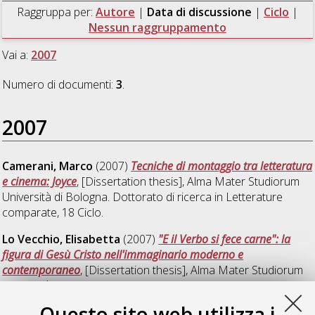
Raggruppa per:
Autore
|
Data di discussione
|
Ciclo
|
Nessun raggruppamento
Vai a:
2007
Numero di documenti:
3
.
2007
Camerani, Marco
(2007)
Tecniche di montaggio tra letteratura
e cinema: Joyce
, [Dissertation thesis], Alma Mater Studiorum
Università di Bologna. Dottorato di ricerca in
Letterature
comparate
, 18 Ciclo.
Lo Vecchio, Elisabetta
(2007)
"E il Verbo si fece carne": la
figura di Gesù Cristo nell'immaginario moderno e
contemporaneo
, [Dissertation thesis], Alma Mater Studiorum
Università di Bologna. Dottorato di ricerca in
Letterature
comparate
, 19 Ciclo. DOI 10.6092/unibo/amsdottorato/41.
Questo sito web utilizza i