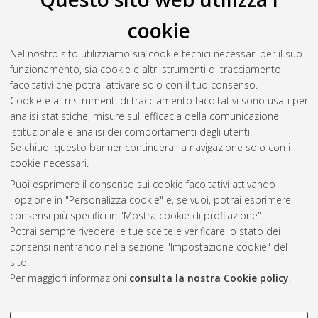
Melotto, Raoul
(2007)
L'ultima lingua. Studio sulla poesia
cookie
francese di R. M. Rilke
, [Dissertation thesis], Alma Mater
Studiorum Università di Bologna. Dottorato di ricerca in
Nel nostro sito utilizziamo sia cookie tecnici necessari per il suo
Letterature comparate
, 19 Ciclo. DOI
funzionamento, sia cookie e altri strumenti di tracciamento
10.6092/unibo/amsdottorato/43.
facoltativi che potrai attivare solo con il tuo consenso.
Cookie e altri strumenti di tracciamento facoltativi sono usati per
Questa lista e' stata generata il
Wed Aug 5 20:50:36 2026
analisi statistiche, misure sull'efficacia della comunicazione
CEST
.
istituzionale e analisi dei comportamenti degli utenti.
Se chiudi questo banner continuerai la navigazione solo con i
cookie necessari.
Atom
Puoi esprimere il consenso sui cookie facoltativi attivando
Rss 1.0
l'opzione in "Personalizza cookie" e, se vuoi, potrai esprimere
consensi più specifici in "Mostra cookie di profilazione".
Rss 2.0
Potrai sempre rivedere le tue scelte e verificare lo stato dei
consensi rientrando nella sezione "Impostazione cookie" del
sito.
AMS Dottorato
Per maggiori informazioni
consulta la nostra Cookie policy
.
ISSN: 2038-7946
Servizio implementato e gestito da
AlmaDL
Impostazioni Cookie
COOKIE DI PROFILAZIONE -