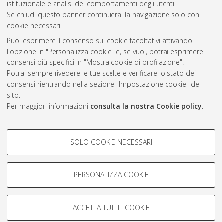
CEST
.
istituzionale e analisi dei comportamenti degli utenti.
Se chiudi questo banner continuerai la navigazione solo con i
cookie necessari.
Atom
Puoi esprimere il consenso sui cookie facoltativi attivando
Rss 1.0
l'opzione in "Personalizza cookie" e, se vuoi, potrai esprimere
consensi più specifici in "Mostra cookie di profilazione".
Rss 2.0
Potrai sempre rivedere le tue scelte e verificare lo stato dei
consensi rientrando nella sezione "Impostazione cookie" del
AMS Dottorato
sito.
Per maggiori informazioni
consulta la nostra Cookie policy
.
ISSN: 2038-7946
Servizio implementato e gestito da
AlmaDL
Impostazioni Cookie
COOKIE DI PROFILAZIONE -
SOLO COOKIE NECESSARI
Informativa sulla privacy
FACOLTATIVI
Condizioni d’uso del sito
Si tratta di cookie utilizzati per analizzare le caratteristiche della
navigazione degli utenti, creare profili in base al loro comportamento
PERSONALIZZA COOKIE
sul sito, per analisi di marketing.
Mostra cookie di profilazione
ACCETTA TUTTI I COOKIE
Google/Youtube Video
© ALMA MATER STUDIORUM - Università di Bologna, 2007-2026.
COOKIE TECNICI - NECESSARI