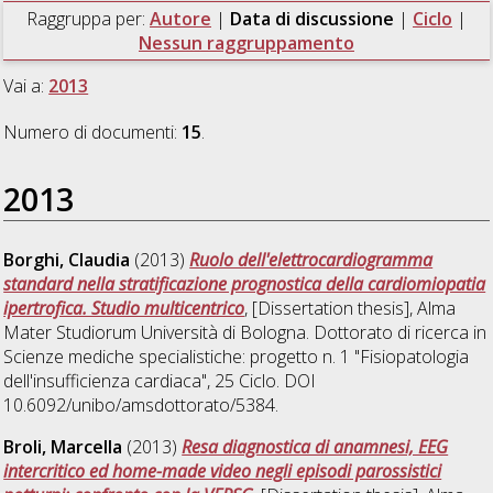
Raggruppa per:
Autore
|
Data di discussione
|
Ciclo
|
Nessun raggruppamento
Vai a:
2013
Numero di documenti:
15
.
2013
Borghi, Claudia
(2013)
Ruolo dell'elettrocardiogramma
standard nella stratificazione prognostica della cardiomiopatia
ipertrofica. Studio multicentrico
, [Dissertation thesis], Alma
Mater Studiorum Università di Bologna. Dottorato di ricerca in
Scienze mediche specialistiche: progetto n. 1 "Fisiopatologia
dell'insufficienza cardiaca"
, 25 Ciclo. DOI
10.6092/unibo/amsdottorato/5384.
Broli, Marcella
(2013)
Resa diagnostica di anamnesi, EEG
intercritico ed home-made video negli episodi parossistici