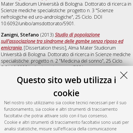
Mater Studiorum Università di Bologna. Dottorato di ricerca in
Scienze mediche specialistiche: progetto n. 3 "Scienze
nefrologiche ed uro-andrologiche"
, 25 Ciclo. DOI
10.6092/unibo/amsdottorato/5901.
Zanigni, Stefano
(2013)
Studio di popolazione
sull'associazione tra sindrome delle gambe senza riposo ed
emicrania
, [Dissertation thesis], Alma Mater Studiorum
Università di Bologna. Dottorato di ricerca in
Scienze mediche
specialistiche: progetto n. 2 "Medicina del sonno"
, 25 Ciclo.
DOI 10.6092/unibo/amsdottorato/5281.
Questo sito web utilizza i
Ziacchi, Matteo
(2013)
Strategie di personalizzazione della
terapia di resincronizzazione cardiaca
, [Dissertation thesis],
cookie
Alma Mater Studiorum Università di Bologna. Dottorato di
ricerca in
Scienze mediche specialistiche: progetto n. 1
Nel nostro sito utilizziamo sia cookie tecnici necessari per il suo
"Fisiopatologia dell'insufficienza cardiaca"
, 25 Ciclo. DOI
funzionamento, sia cookie e altri strumenti di tracciamento
10.6092/unibo/amsdottorato/5332.
facoltativi che potrai attivare solo con il tuo consenso.
Cookie e altri strumenti di tracciamento facoltativi sono usati per
Questa lista e' stata generata il
Thu Aug 6 20:50:24 2026
analisi statistiche, misure sull'efficacia della comunicazione