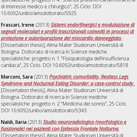
di interesse medico e chirurgico"
, 25 Ciclo. DOI
10.6092/unibo/amsdottorato/5925.
Frascari, Irene
(2013)
Sistemi endorfinergici e modulazione di
segnali molecolari e profili trascrizionali coinvolti in processi di
protezione e autoriparazione del miocardio danneggiato
,
[Dissertation thesis], Alma Mater Studiorum Università di
Bologna. Dottorato di ricerca in
Scienze mediche
specialistiche: progetto n. 1 "Fisiopatologia dell'insufficienza
cardiaca"
, 25 Ciclo. DOI 10.6092/unibo/amsdottorato/5818.
Marconi, Sara
(2013)
Psychiatric comorbidity, Restless Legs
Syndrome and Nocturnal Eating Disorder: a case-control study
,
[Dissertation thesis], Alma Mater Studiorum Università di
Bologna. Dottorato di ricerca in
Scienze mediche
specialistiche: progetto n. 2 "Medicina del sonno"
, 25 Ciclo.
DOI 10.6092/unibo/amsdottorato/5343.
Naldi, Ilaria
(2013)
Studio neuroradiologico (morfologico e
funzionale) nei pazienti con Epilessia Frontale Notturna
,
[Dissertation thesis], Alma Mater Studiorum Università di