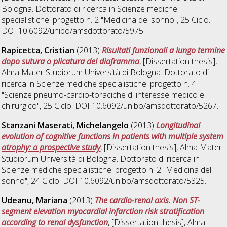
Bologna. Dottorato di ricerca in
Scienze mediche
specialistiche: progetto n. 2 "Medicina del sonno"
, 25 Ciclo.
DOI 10.6092/unibo/amsdottorato/5975.
Rapicetta, Cristian
(2013)
Risultati funzionali a lungo termine
dopo sutura o plicatura del diaframma
, [Dissertation thesis],
Alma Mater Studiorum Università di Bologna. Dottorato di
ricerca in
Scienze mediche specialistiche: progetto n. 4
"Scienze pneumo-cardio-toraciche di interesse medico e
chirurgico"
, 25 Ciclo. DOI 10.6092/unibo/amsdottorato/5267.
Stanzani Maserati, Michelangelo
(2013)
Longitudinal
evolution of cognitive functions in patients with multiple system
atrophy: a prospective study
, [Dissertation thesis], Alma Mater
Studiorum Università di Bologna. Dottorato di ricerca in
Scienze mediche specialistiche: progetto n. 2 "Medicina del
sonno"
, 24 Ciclo. DOI 10.6092/unibo/amsdottorato/5325.
Udeanu, Mariana
(2013)
The cardio-renal axis. Non ST-
segment elevation myocardial infarction risk stratification
according to renal dysfunction
, [Dissertation thesis], Alma