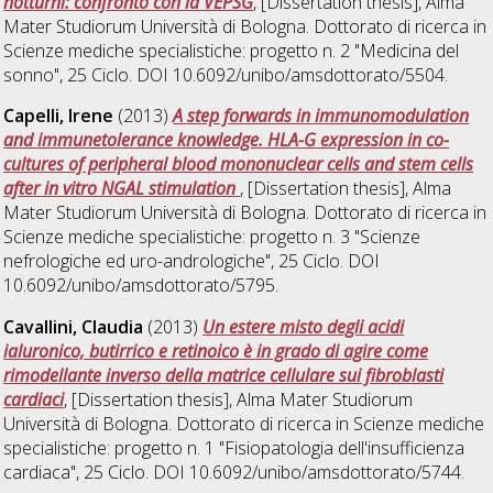
notturni: confronto con la VEPSG
, [Dissertation thesis], Alma
Mater Studiorum Università di Bologna. Dottorato di ricerca in
Scienze mediche specialistiche: progetto n. 2 "Medicina del
sonno"
, 25 Ciclo. DOI 10.6092/unibo/amsdottorato/5504.
Capelli, Irene
(2013)
A step forwards in immunomodulation
and immunetolerance knowledge. HLA-G expression in co-
cultures of peripheral blood mononuclear cells and stem cells
after in vitro NGAL stimulation
, [Dissertation thesis], Alma
Mater Studiorum Università di Bologna. Dottorato di ricerca in
Scienze mediche specialistiche: progetto n. 3 "Scienze
nefrologiche ed uro-andrologiche"
, 25 Ciclo. DOI
10.6092/unibo/amsdottorato/5795.
Cavallini, Claudia
(2013)
Un estere misto degli acidi
ialuronico, butirrico e retinoico è in grado di agire come
rimodellante inverso della matrice cellulare sui fibroblasti
cardiaci
, [Dissertation thesis], Alma Mater Studiorum
Università di Bologna. Dottorato di ricerca in
Scienze mediche
specialistiche: progetto n. 1 "Fisiopatologia dell'insufficienza
cardiaca"
, 25 Ciclo. DOI 10.6092/unibo/amsdottorato/5744.