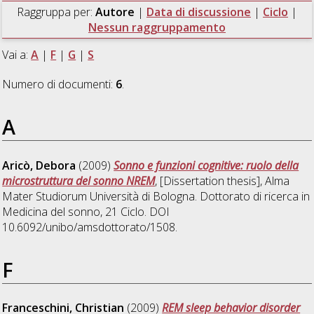
Raggruppa per:
Autore
|
Data di discussione
|
Ciclo
|
Nessun raggruppamento
Vai a:
A
|
F
|
G
|
S
Numero di documenti:
6
.
A
Aricò, Debora
(2009)
Sonno e funzioni cognitive: ruolo della
microstruttura del sonno NREM
, [Dissertation thesis], Alma
Mater Studiorum Università di Bologna. Dottorato di ricerca in
Medicina del sonno
, 21 Ciclo. DOI
10.6092/unibo/amsdottorato/1508.
F
Franceschini, Christian
(2009)
REM sleep behavior disorder