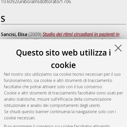
10.6092/unibo/amsdottorato/1706.
S
Sancisi, Elisa
(2009)
Studio dei ritmi circadiani in pazienti in
stato vegetativo
, [Dissertation thesis], Alma Mater Studiorum
Università di Bologna. Dottorato di ricerca in
Medicina del
Questo sito web utilizza i
sonno
, 21 Ciclo. DOI 10.6092/unibo/amsdottorato/1652.
cookie
Scano, Maria Carmen
(2009)
Aspetti cognitivi dell'epilessia
frontale notturna
, [Dissertation thesis], Alma Mater Studiorum
Nel nostro sito utilizziamo sia cookie tecnici necessari per il suo
Università di Bologna. Dottorato di ricerca in
Medicina del
funzionamento, sia cookie e altri strumenti di tracciamento
sonno
, 21 Ciclo.
facoltativi che potrai attivare solo con il tuo consenso.
Cookie e altri strumenti di tracciamento facoltativi sono usati per
Questa lista e' stata generata il
Wed Aug 5 20:50:08 2026
analisi statistiche, misure sull'efficacia della comunicazione
CEST
.
istituzionale e analisi dei comportamenti degli utenti.
Se chiudi questo banner continuerai la navigazione solo con i
cookie necessari.
Atom
Puoi esprimere il consenso sui cookie facoltativi attivando