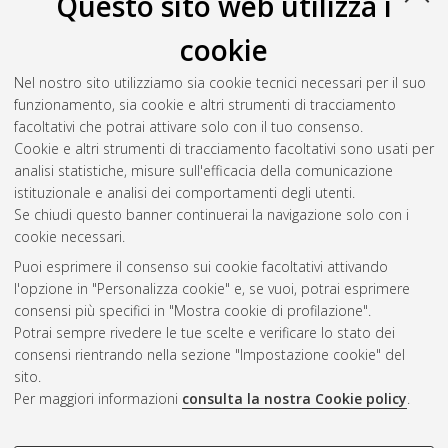
Questo sito web utilizza i
Tosi, Simone
(2015)
Sublethal effects of a common
neonicotinoid pesticide, thiamethoxam, on honey bees: impact
cookie
on locomotion and thermoregulation
, [Dissertation thesis],
Alma Mater Studiorum Università di Bologna. Dottorato di
Nel nostro sito utilizziamo sia cookie tecnici necessari per il suo
ricerca in
Scienze e tecnologie agrarie, ambientali e alimentari
,
funzionamento, sia cookie e altri strumenti di tracciamento
27 Ciclo. DOI 10.6092/unibo/amsdottorato/6837.
facoltativi che potrai attivare solo con il tuo consenso.
Cookie e altri strumenti di tracciamento facoltativi sono usati per
Questa lista e' stata generata il
Wed Aug 5 20:51:37 2026
analisi statistiche, misure sull'efficacia della comunicazione
CEST
.
istituzionale e analisi dei comportamenti degli utenti.
Se chiudi questo banner continuerai la navigazione solo con i
cookie necessari.
Atom
Puoi esprimere il consenso sui cookie facoltativi attivando
Rss 1.0
l'opzione in "Personalizza cookie" e, se vuoi, potrai esprimere
consensi più specifici in "Mostra cookie di profilazione".
Rss 2.0
Potrai sempre rivedere le tue scelte e verificare lo stato dei
consensi rientrando nella sezione "Impostazione cookie" del
AMS Dottorato
sito.
Per maggiori informazioni
consulta la nostra Cookie policy
.
ISSN: 2038-7946
Servizio implementato e gestito da
AlmaDL