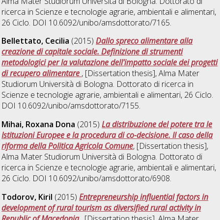
Alma Mater Studiorum Università di Bologna. Dottorato di
ricerca in
Scienze e tecnologie agrarie, ambientali e alimentari
,
26 Ciclo. DOI 10.6092/unibo/amsdottorato/7165.
Bellettato, Cecilia
(2015)
Dallo spreco alimentare alla
creazione di capitale sociale. Definizione di strumenti
metodologici per la valutazione dell'impatto sociale dei progetti
di recupero alimentare
, [Dissertation thesis], Alma Mater
Studiorum Università di Bologna. Dottorato di ricerca in
Scienze e tecnologie agrarie, ambientali e alimentari
, 26 Ciclo.
DOI 10.6092/unibo/amsdottorato/7155.
Mihai, Roxana Dona
(2015)
La distribuzione del potere tra le
Istituzioni Europee e la procedura di co-decisione. Il caso della
riforma della Politica Agricola Comune
, [Dissertation thesis],
Alma Mater Studiorum Università di Bologna. Dottorato di
ricerca in
Scienze e tecnologie agrarie, ambientali e alimentari
,
26 Ciclo. DOI 10.6092/unibo/amsdottorato/6908.
Todorov, Kiril
(2015)
Entrepreneurship influential factors in
development of rural tourism as diversified rural activity in
Republic of Macedonia
, [Dissertation thesis], Alma Mater