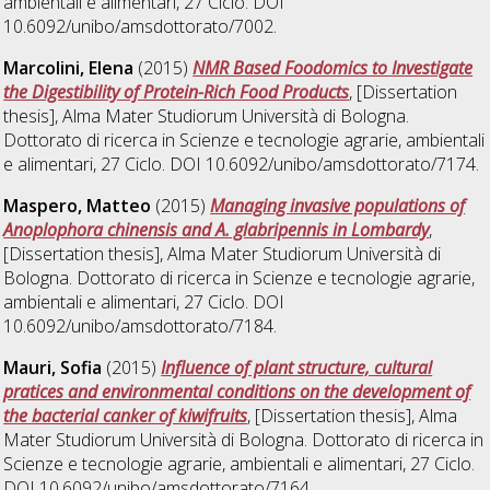
ambientali e alimentari
, 27 Ciclo. DOI
10.6092/unibo/amsdottorato/7002.
Marcolini, Elena
(2015)
NMR Based Foodomics to Investigate
the Digestibility of Protein-Rich Food Products
, [Dissertation
thesis], Alma Mater Studiorum Università di Bologna.
Dottorato di ricerca in
Scienze e tecnologie agrarie, ambientali
e alimentari
, 27 Ciclo. DOI 10.6092/unibo/amsdottorato/7174.
Maspero, Matteo
(2015)
Managing invasive populations of
Anoplophora chinensis and A. glabripennis in Lombardy
,
[Dissertation thesis], Alma Mater Studiorum Università di
Bologna. Dottorato di ricerca in
Scienze e tecnologie agrarie,
ambientali e alimentari
, 27 Ciclo. DOI
10.6092/unibo/amsdottorato/7184.
Mauri, Sofia
(2015)
Influence of plant structure, cultural
pratices and environmental conditions on the development of
the bacterial canker of kiwifruits
, [Dissertation thesis], Alma
Mater Studiorum Università di Bologna. Dottorato di ricerca in
Scienze e tecnologie agrarie, ambientali e alimentari
, 27 Ciclo.
DOI 10.6092/unibo/amsdottorato/7164.