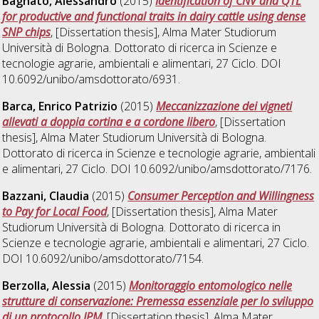
Bagnato, Alessandro
(2015)
Identification of CNV and QTL
for productive and functional traits in dairy cattle using dense
SNP chips
, [Dissertation thesis], Alma Mater Studiorum
Università di Bologna. Dottorato di ricerca in
Scienze e
tecnologie agrarie, ambientali e alimentari
, 27 Ciclo. DOI
10.6092/unibo/amsdottorato/6931.
Barca, Enrico Patrizio
(2015)
Meccanizzazione dei vigneti
allevati a doppia cortina e a cordone libero
, [Dissertation
thesis], Alma Mater Studiorum Università di Bologna.
Dottorato di ricerca in
Scienze e tecnologie agrarie, ambientali
e alimentari
, 27 Ciclo. DOI 10.6092/unibo/amsdottorato/7176.
Bazzani, Claudia
(2015)
Consumer Perception and Willingness
to Pay for Local Food
, [Dissertation thesis], Alma Mater
Studiorum Università di Bologna. Dottorato di ricerca in
Scienze e tecnologie agrarie, ambientali e alimentari
, 27 Ciclo.
DOI 10.6092/unibo/amsdottorato/7154.
Berzolla, Alessia
(2015)
Monitoraggio entomologico nelle
strutture di conservazione: Premessa essenziale per lo sviluppo
di un protocollo IPM
, [Dissertation thesis], Alma Mater