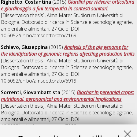
Righetto, Costantina
(2015)
Giardini per rivivere: orticoltura
e giardinaggio a fini terapeutici in contesti sanitari
,
[Dissertation thesis], Alma Mater Studiorum Università di
Bologna. Dottorato di ricerca in
Scienze e tecnologie agrarie,
ambientali e alimentari
, 27 Ciclo. DOI
10.6092/unibo/amsdottorato/7169.
Schiavo, Giuseppina
(2015)
Analysis of the pig genome for
the identification of genomic regions affecting production traits
,
[Dissertation thesis], Alma Mater Studiorum Università di
Bologna. Dottorato di ricerca in
Scienze e tecnologie agrarie,
ambientali e alimentari
, 27 Ciclo. DOI
10.6092/unibo/amsdottorato/6919.
Sorrenti, Giovambattista
(2015)
Biochar in perennial crops:
nutritional, agronomical and environmental implications
,
[Dissertation thesis], Alma Mater Studiorum Università di
Bologna. Dottorato di ricerca in
Scienze e tecnologie agrarie,
ambientali e alimentari
, 27 Ciclo. DOI
10.6092/unibo/amsdottorato/7129.