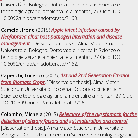
Università di Bologna. Dottorato di ricerca in
Scienze e
tecnologie agrarie, ambientali e alimentari
, 27 Ciclo. DOI
10.6092/unibo/amsdottorato/7168.
Cameldi, Irene
(2015)
Apple latent infection caused by
Neofabraea alba: host-pathogen interaction and disease
management
, [Dissertation thesis], Alma Mater Studiorum
Università di Bologna. Dottorato di ricerca in
Scienze e
tecnologie agrarie, ambientali e alimentari
, 27 Ciclo. DOI
10.6092/unibo/amsdottorato/7162.
Capecchi, Lorenzo
(2015)
1st and 2nd Generation Ethanol
from Biomass Crops
, [Dissertation thesis], Alma Mater
Studiorum Università di Bologna. Dottorato di ricerca in
Scienze e tecnologie agrarie, ambientali e alimentari
, 27 Ciclo.
DOI 10.6092/unibo/amsdottorato/7161.
Colombo, Michela
(2015)
Relevance of the pig stomach for the
detection of dietary factors and gut maturation and control
,
[Dissertation thesis], Alma Mater Studiorum Università di
Bologna. Dottorato di ricerca in
Scienze e tecnologie agrarie,