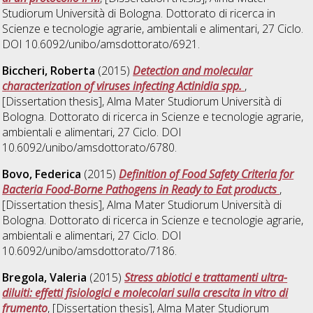
Studiorum Università di Bologna. Dottorato di ricerca in
Scienze e tecnologie agrarie, ambientali e alimentari
, 27 Ciclo.
DOI 10.6092/unibo/amsdottorato/6921.
Biccheri, Roberta
(2015)
Detection and molecular
characterization of viruses infecting Actinidia spp.
,
[Dissertation thesis], Alma Mater Studiorum Università di
Bologna. Dottorato di ricerca in
Scienze e tecnologie agrarie,
ambientali e alimentari
, 27 Ciclo. DOI
10.6092/unibo/amsdottorato/6780.
Bovo, Federica
(2015)
Definition of Food Safety Criteria for
Bacteria Food-Borne Pathogens in Ready to Eat products
,
[Dissertation thesis], Alma Mater Studiorum Università di
Bologna. Dottorato di ricerca in
Scienze e tecnologie agrarie,
ambientali e alimentari
, 27 Ciclo. DOI
10.6092/unibo/amsdottorato/7186.
Bregola, Valeria
(2015)
Stress abiotici e trattamenti ultra-
diluiti: effetti fisiologici e molecolari sulla crescita in vitro di
frumento
, [Dissertation thesis], Alma Mater Studiorum