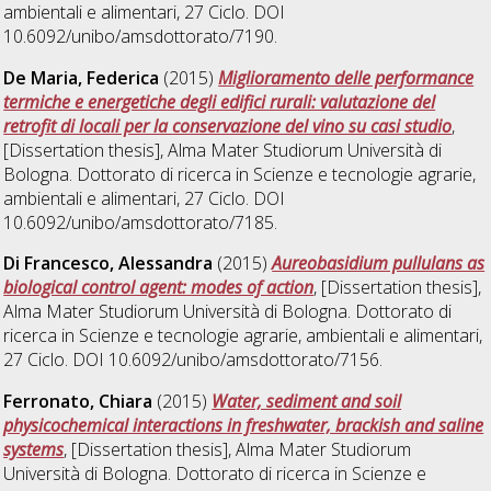
ambientali e alimentari
, 27 Ciclo. DOI
10.6092/unibo/amsdottorato/7190.
De Maria, Federica
(2015)
Miglioramento delle performance
termiche e energetiche degli edifici rurali: valutazione del
retrofit di locali per la conservazione del vino su casi studio
,
[Dissertation thesis], Alma Mater Studiorum Università di
Bologna. Dottorato di ricerca in
Scienze e tecnologie agrarie,
ambientali e alimentari
, 27 Ciclo. DOI
10.6092/unibo/amsdottorato/7185.
Di Francesco, Alessandra
(2015)
Aureobasidium pullulans as
biological control agent: modes of action
, [Dissertation thesis],
Alma Mater Studiorum Università di Bologna. Dottorato di
ricerca in
Scienze e tecnologie agrarie, ambientali e alimentari
,
27 Ciclo. DOI 10.6092/unibo/amsdottorato/7156.
Ferronato, Chiara
(2015)
Water, sediment and soil
physicochemical interactions in freshwater, brackish and saline
systems
, [Dissertation thesis], Alma Mater Studiorum
Università di Bologna. Dottorato di ricerca in
Scienze e