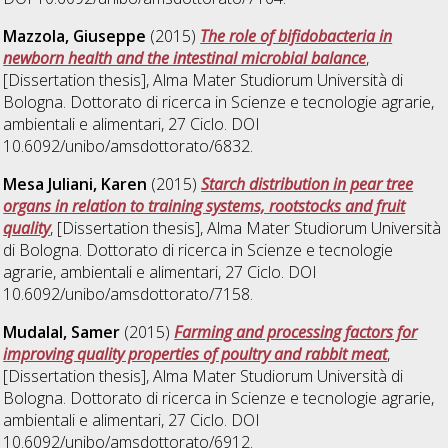
Mazzola, Giuseppe
(2015)
The role of bifidobacteria in
newborn health and the intestinal microbial balance
,
[Dissertation thesis], Alma Mater Studiorum Università di
Bologna. Dottorato di ricerca in
Scienze e tecnologie agrarie,
ambientali e alimentari
, 27 Ciclo. DOI
10.6092/unibo/amsdottorato/6832.
Mesa Juliani, Karen
(2015)
Starch distribution in pear tree
organs in relation to training systems, rootstocks and fruit
quality
, [Dissertation thesis], Alma Mater Studiorum Università
di Bologna. Dottorato di ricerca in
Scienze e tecnologie
agrarie, ambientali e alimentari
, 27 Ciclo. DOI
10.6092/unibo/amsdottorato/7158.
Mudalal, Samer
(2015)
Farming and processing factors for
improving quality properties of poultry and rabbit meat
,
[Dissertation thesis], Alma Mater Studiorum Università di
Bologna. Dottorato di ricerca in
Scienze e tecnologie agrarie,
ambientali e alimentari
, 27 Ciclo. DOI
10.6092/unibo/amsdottorato/6912.