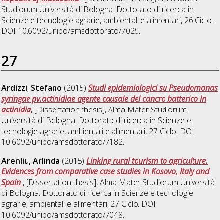
Studiorum Università di Bologna. Dottorato di ricerca in
Scienze e tecnologie agrarie, ambientali e alimentari
, 26 Ciclo.
DOI 10.6092/unibo/amsdottorato/7029.
27
Ardizzi, Stefano
(2015)
Studi epidemiologici su Pseudomonas
syringae pv.actinidiae agente causale del cancro batterico in
actinidia
, [Dissertation thesis], Alma Mater Studiorum
Università di Bologna. Dottorato di ricerca in
Scienze e
tecnologie agrarie, ambientali e alimentari
, 27 Ciclo. DOI
10.6092/unibo/amsdottorato/7182.
Arenliu, Arlinda
(2015)
Linking rural tourism to agriculture.
Evidences from comparative case studies in Kosovo, Italy and
Spain
, [Dissertation thesis], Alma Mater Studiorum Università
di Bologna. Dottorato di ricerca in
Scienze e tecnologie
agrarie, ambientali e alimentari
, 27 Ciclo. DOI
10.6092/unibo/amsdottorato/7048.