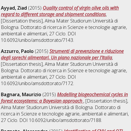
Ayyad, Ziad
(2015)
Quality control of virgin olive oils with
regard to different storage and shipment conditions
,
[Dissertation thesis], Alma Mater Studiorum Università di
Bologna. Dottorato di ricerca in
Scienze e tecnologie agrarie,
ambientali e alimentari
, 27 Ciclo. DOI
10.6092/unibo/amsdottorato/7143.
Azzurro, Paolo
(2015)
Strumenti di prevenzione e riduzione
degli sprechi alimentari. Un piano nazionale per l'Italia
,
[Dissertation thesis], Alma Mater Studiorum Università di
Bologna. Dottorato di ricerca in
Scienze e tecnologie agrarie,
ambientali e alimentari
, 27 Ciclo. DOI
10.6092/unibo/amsdottorato/7172.
Bagnara, Maurizio
(2015)
Modelling biogeochemical cycles in
forest ecosystems: a Bayesian approach
, [Dissertation thesis],
Alma Mater Studiorum Università di Bologna. Dottorato di
ricerca in
Scienze e tecnologie agrarie, ambientali e alimentari
,
27 Ciclo. DOI 10.6092/unibo/amsdottorato/7188.