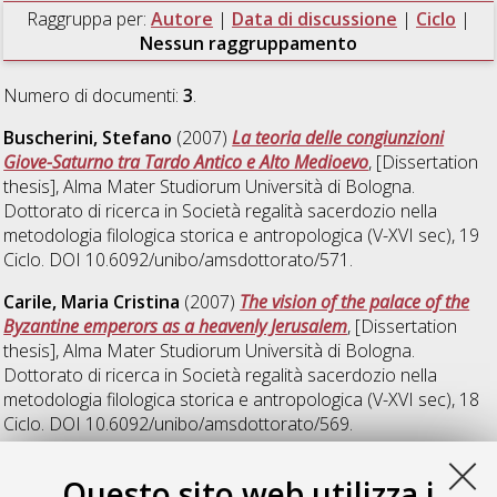
Raggruppa per:
Autore
|
Data di discussione
|
Ciclo
|
Nessun raggruppamento
Numero di documenti:
3
.
Buscherini, Stefano
(2007)
La teoria delle congiunzioni
Giove-Saturno tra Tardo Antico e Alto Medioevo
, [Dissertation
thesis], Alma Mater Studiorum Università di Bologna.
Dottorato di ricerca in
Società regalità sacerdozio nella
metodologia filologica storica e antropologica (V-XVI sec)
, 19
Ciclo. DOI 10.6092/unibo/amsdottorato/571.
Carile, Maria Cristina
(2007)
The vision of the palace of the
Byzantine emperors as a heavenly Jerusalem
, [Dissertation
thesis], Alma Mater Studiorum Università di Bologna.
Dottorato di ricerca in
Società regalità sacerdozio nella
metodologia filologica storica e antropologica (V-XVI sec)
, 18
Ciclo. DOI 10.6092/unibo/amsdottorato/569.
Marucchi, Chiara
(2007)
Il registro di un prestatore ebreo
Questo sito web utilizza i
bolognese degli anni 1426-1431: edizione del testo ebraico e