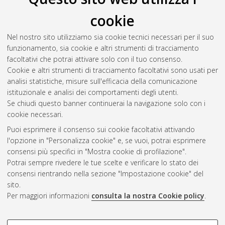
versione italiana
, [Dissertation thesis], Alma Mater Studiorum
cookie
Università di Bologna. Dottorato di ricerca in
Società regalità
sacerdozio nella metodologia filologica storica e
Nel nostro sito utilizziamo sia cookie tecnici necessari per il suo
antropologica (V-XVI sec)
, 19 Ciclo. DOI
funzionamento, sia cookie e altri strumenti di tracciamento
10.6092/unibo/amsdottorato/230.
facoltativi che potrai attivare solo con il tuo consenso.
Cookie e altri strumenti di tracciamento facoltativi sono usati per
Questa lista e' stata generata il
Thu Aug 6 20:51:00 2026
analisi statistiche, misure sull'efficacia della comunicazione
CEST
.
istituzionale e analisi dei comportamenti degli utenti.
Se chiudi questo banner continuerai la navigazione solo con i
cookie necessari.
Atom
Puoi esprimere il consenso sui cookie facoltativi attivando
Rss 1.0
l'opzione in "Personalizza cookie" e, se vuoi, potrai esprimere
consensi più specifici in "Mostra cookie di profilazione".
Rss 2.0
Potrai sempre rivedere le tue scelte e verificare lo stato dei
consensi rientrando nella sezione "Impostazione cookie" del
sito.
AMS Dottorato
Per maggiori informazioni
consulta la nostra Cookie policy
.
ISSN: 2038-7946
Servizio implementato e gestito da
AlmaDL
COOKIE DI PROFILAZIONE -
Impostazioni Cookie