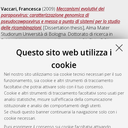
Vaccari, Francesca
(2009)
Meccanismi evolutivi dei
parapoxvirus: caratterizzazione genomica di
pseudocowpoxvirus e messa a punto di sistemi per lo studio
delle ricombinazioni
, [Dissertation thesis], Alma Mater
Studiorum Università di Bologna. Dottorato di ricerca in
Epidemiologia e controllo delle zoonosi
, 21 Ciclo. DOI
10.6092/unibo/amsdottorato/1687.
Questo sito web utilizza i
Vinci, Annachiara
(2009)
Tumori uterini e mammari della
cookie
coniglia
, [Dissertation thesis], Alma Mater Studiorum
Università di Bologna. Dottorato di ricerca in
Discipline
Nel nostro sito utilizziamo sia cookie tecnici necessari per il suo
anatomoistopatologiche veterinarie
, 21 Ciclo. DOI
funzionamento, sia cookie e altri strumenti di tracciamento
10.6092/unibo/amsdottorato/1336.
facoltativi che potrai attivare solo con il tuo consenso.
Cookie e altri strumenti di tracciamento facoltativi sono usati per
Questa lista e' stata generata il
Thu Aug 6 20:50:54 2026
analisi statistiche, misure sull'efficacia della comunicazione
CEST
.
istituzionale e analisi dei comportamenti degli utenti.
Se chiudi questo banner continuerai la navigazione solo con i
cookie necessari.
Atom
Puoi esprimere il consenso sui cookie facoltativi attivando