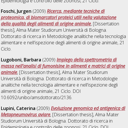
Epidemiologia e controllo delle zoonosi
, 21 Ciclo.
Foschi, Jurgen
(2009)
Ricerca, mediante tecniche di
proteomica, di biomarcatori proteici utili nella valutazione
della qualità degli alimenti di origine animale
, [Dissertation
thesis], Alma Mater Studiorum Università di Bologna.
Dottorato di ricerca in
Metodologie analitiche nella tecnologia
alimentare e nell'ispezione degli alimenti di origine animale
, 21
Ciclo.
Lugoboni, Barbara
(2009)
Impiego della spettrometria di
massa nell'analisi di fumonisine in alimenti e matrici di origine
animale
, [Dissertation thesis], Alma Mater Studiorum
Università di Bologna. Dottorato di ricerca in
Metodologie
analitiche nella tecnologia alimentare e nell'ispezione degli
alimenti di origine animale
, 21 Ciclo. DOI
10.6092/unibo/amsdottorato/2136.
Lupini, Caterina
(2009)
Evoluzione genomica ed antigenica di
Metapneumovirus aviare
, [Dissertation thesis], Alma Mater
Studiorum Università di Bologna. Dottorato di ricerca in
Epidemiologia e controllo delle zoonosi
, 21 Ciclo. DOI