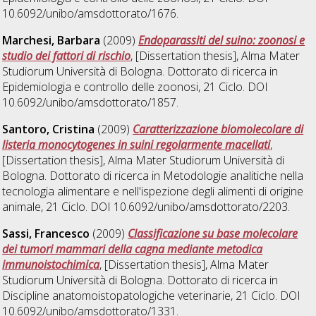
10.6092/unibo/amsdottorato/1676.
Marchesi, Barbara
(2009)
Endoparassiti del suino: zoonosi e
studio dei fattori di rischio
, [Dissertation thesis], Alma Mater
Studiorum Università di Bologna. Dottorato di ricerca in
Epidemiologia e controllo delle zoonosi
, 21 Ciclo. DOI
10.6092/unibo/amsdottorato/1857.
Santoro, Cristina
(2009)
Caratterizzazione biomolecolare di
listeria monocytogenes in suini regolarmente macellati
,
[Dissertation thesis], Alma Mater Studiorum Università di
Bologna. Dottorato di ricerca in
Metodologie analitiche nella
tecnologia alimentare e nell'ispezione degli alimenti di origine
animale
, 21 Ciclo. DOI 10.6092/unibo/amsdottorato/2203.
Sassi, Francesco
(2009)
Classificazione su base molecolare
dei tumori mammari della cagna mediante metodica
immunoistochimica
, [Dissertation thesis], Alma Mater
Studiorum Università di Bologna. Dottorato di ricerca in
Discipline anatomoistopatologiche veterinarie
, 21 Ciclo. DOI
10.6092/unibo/amsdottorato/1331.