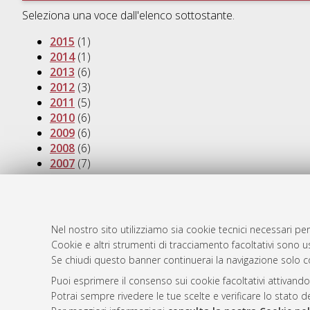
Seleziona una voce dall'elenco sottostante.
2015
(1)
2014
(1)
2013
(6)
2012
(3)
2011
(5)
2010
(6)
2009
(6)
2008
(6)
2007
(7)
AMS Dotto
Atom
ISSN: 2038
Nel nostro sito utilizziamo sia cookie tecnici necessari per
Rss 1.0
Cookie e altri strumenti di tracciamento facoltativi sono us
Servizio i
Se chiudi questo banner continuerai la navigazione solo c
Rss 2.0
Impostazio
Informativa
Puoi esprimere il consenso sui cookie facoltativi attivando
Potrai sempre rivedere le tue scelte e verificare lo stato 
Condizioni 