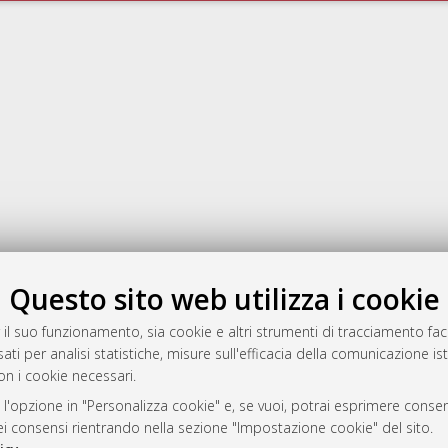
Questo sito web utilizza i cookie
rato
-7946
 il suo funzionamento, sia cookie e altri strumenti di tracciamento faco
ati per analisi statistiche, misure sull'efficacia della comunicazione is
mplementato e gestito da
AlmaDL
on i cookie necessari.
ni Cookie
 sulla privacy
 l'opzione in "Personalizza cookie" e, se vuoi, potrai esprimere consens
dei consensi rientrando nella sezione "Impostazione cookie" del sito.
d’uso del sito