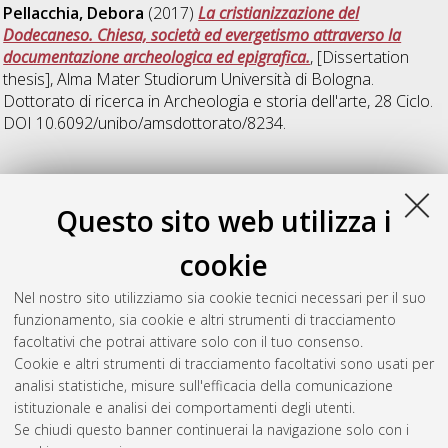
Pellacchia, Debora
(2017)
La cristianizzazione del
Dodecaneso. Chiesa, società ed evergetismo attraverso la
documentazione archeologica ed epigrafica.
, [Dissertation
thesis], Alma Mater Studiorum Università di Bologna.
Dottorato di ricerca in
Archeologia e storia dell'arte
, 28 Ciclo.
DOI 10.6092/unibo/amsdottorato/8234.
S
Questo sito web utilizza i
Scalici, Michele
(2017)
Le Valli del Sele e dell’Ofanto
cookie
attraverso l’evidenza funeraria in Età Arcaica e Classica (625-
325 a.C.)
, [Dissertation thesis], Alma Mater Studiorum
Nel nostro sito utilizziamo sia cookie tecnici necessari per il suo
Università di Bologna. Dottorato di ricerca in
Archeologia e
funzionamento, sia cookie e altri strumenti di tracciamento
storia dell'arte
, 28 Ciclo. DOI
facoltativi che potrai attivare solo con il tuo consenso.
10.6092/unibo/amsdottorato/8256.
Cookie e altri strumenti di tracciamento facoltativi sono usati per
analisi statistiche, misure sull'efficacia della comunicazione
Questa lista e' stata generata il
Fri Aug 7 20:49:41 2026 CEST
.
istituzionale e analisi dei comportamenti degli utenti.
Se chiudi questo banner continuerai la navigazione solo con i