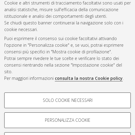
Cookie e altri strumenti di tracciamento facoltativi sono usati per
analisi statistiche, misure sull'efficacia della comunicazione
Questa lista e' stata generata il
Fri Aug 7 20:49:42 2026 CEST
.
istituzionale e analisi dei comportamenti degli utenti.
Se chiudi questo banner continuerai la navigazione solo con i
cookie necessari.
Atom
Puoi esprimere il consenso sui cookie facoltativi attivando
Rss 1.0
l'opzione in "Personalizza cookie" e, se vuoi, potrai esprimere
consensi più specifici in "Mostra cookie di profilazione".
Rss 2.0
Potrai sempre rivedere le tue scelte e verificare lo stato dei
consensi rientrando nella sezione "Impostazione cookie" del
AMS Dottorato
sito.
Per maggiori informazioni
consulta la nostra Cookie policy
.
ISSN: 2038-7946
Servizio implementato e gestito da
AlmaDL
Impostazioni Cookie
COOKIE DI PROFILAZIONE -
SOLO COOKIE NECESSARI
Informativa sulla privacy
FACOLTATIVI
Condizioni d’uso del sito
Si tratta di cookie utilizzati per analizzare le caratteristiche della
navigazione degli utenti, creare profili in base al loro comportamento
PERSONALIZZA COOKIE
sul sito, per analisi di marketing.
Mostra cookie di profilazione