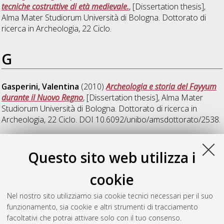
tecniche costruttive di età medievale.
, [Dissertation thesis],
Alma Mater Studiorum Università di Bologna. Dottorato di
ricerca in
Archeologia
, 22 Ciclo.
G
Gasperini, Valentina
(2010)
Archeologia e storia del Fayyum
durante il Nuovo Regno
, [Dissertation thesis], Alma Mater
Studiorum Università di Bologna. Dottorato di ricerca in
Archeologia
, 22 Ciclo. DOI 10.6092/unibo/amsdottorato/2538.
V
Questo sito web utilizza i
cookie
Vecchietti, Erika
(2010)
Aspetti economici e direttrici
commerciali in Caonia: le anfore di Phoinike, Albania e del
Nel nostro sito utilizziamo sia cookie tecnici necessari per il suo
territorio
, [Dissertation thesis], Alma Mater Studiorum
funzionamento, sia cookie e altri strumenti di tracciamento
Università di Bologna. Dottorato di ricerca in
Archeologia
, 22
facoltativi che potrai attivare solo con il tuo consenso.
Ciclo.