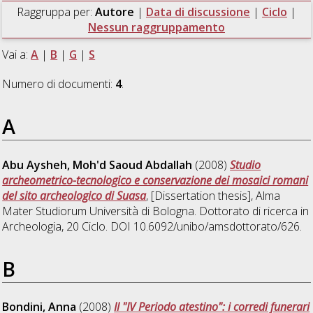
Raggruppa per:
Autore
|
Data di discussione
|
Ciclo
|
Nessun raggruppamento
Vai a:
A
|
B
|
G
|
S
Numero di documenti:
4
.
A
Abu Aysheh, Moh'd Saoud Abdallah
(2008)
Studio
archeometrico-tecnologico e conservazione dei mosaici romani
del sito archeologico di Suasa
, [Dissertation thesis], Alma
Mater Studiorum Università di Bologna. Dottorato di ricerca in
Archeologia
, 20 Ciclo. DOI 10.6092/unibo/amsdottorato/626.
B
Bondini, Anna
(2008)
Il "IV Periodo atestino": i corredi funerari