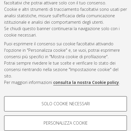
facoltativi che potrai attivare solo con il tuo consenso.
Cookie e altri strumenti di tracciamento facoltativi sono usati per
Questa lista e' stata generata il
Wed Aug 5 20:51:05 2026
analisi statistiche, misure sull'efficacia della comunicazione
CEST
.
istituzionale e analisi dei comportamenti degli utenti.
Se chiudi questo banner continuerai la navigazione solo con i
cookie necessari.
Atom
Puoi esprimere il consenso sui cookie facoltativi attivando
Rss 1.0
l'opzione in "Personalizza cookie" e, se vuoi, potrai esprimere
consensi più specifici in "Mostra cookie di profilazione".
Rss 2.0
Potrai sempre rivedere le tue scelte e verificare lo stato dei
consensi rientrando nella sezione "Impostazione cookie" del
AMS Dottorato
sito.
Per maggiori informazioni
consulta la nostra Cookie policy
.
ISSN: 2038-7946
Servizio implementato e gestito da
AlmaDL
Impostazioni Cookie
COOKIE DI PROFILAZIONE -
SOLO COOKIE NECESSARI
Informativa sulla privacy
FACOLTATIVI
Condizioni d’uso del sito
Si tratta di cookie utilizzati per analizzare le caratteristiche della
navigazione degli utenti, creare profili in base al loro comportamento
PERSONALIZZA COOKIE
sul sito, per analisi di marketing.