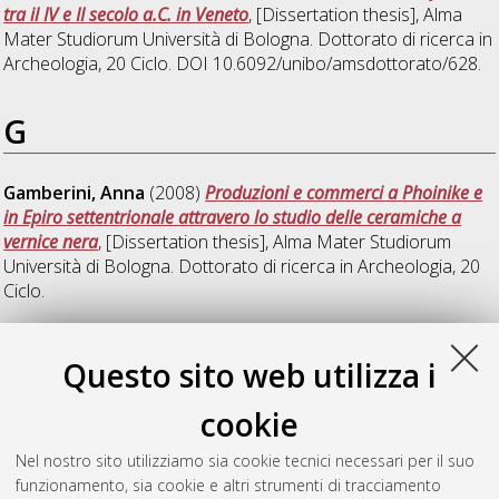
tra il IV e II secolo a.C. in Veneto
, [Dissertation thesis], Alma
Mater Studiorum Università di Bologna. Dottorato di ricerca in
Archeologia
, 20 Ciclo. DOI 10.6092/unibo/amsdottorato/628.
G
Gamberini, Anna
(2008)
Produzioni e commerci a Phoinike e
in Epiro settentrionale attravero lo studio delle ceramiche a
vernice nera
, [Dissertation thesis], Alma Mater Studiorum
Università di Bologna. Dottorato di ricerca in
Archeologia
, 20
Ciclo.
S
Questo sito web utilizza i
cookie
Sarasini, Federica
(2008)
Storiografia dei restauri musivi e
architettonici relativi al battistero neoniano di Ravenna
,
Nel nostro sito utilizziamo sia cookie tecnici necessari per il suo
[Dissertation thesis], Alma Mater Studiorum Università di
funzionamento, sia cookie e altri strumenti di tracciamento
Bologna. Dottorato di ricerca in
Archeologia
, 20 Ciclo.