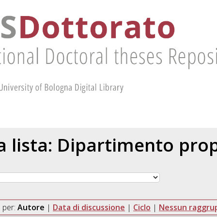
la lista: Dipartimento pr
 per:
Autore
|
Data di discussione
|
Ciclo
|
Nessun raggr