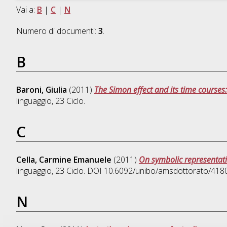
Vai a:
B
|
C
|
N
Numero di documenti:
3
.
B
Baroni, Giulia
(2011)
The Simon effect and its time courses:
linguaggio
, 23 Ciclo.
C
Cella, Carmine Emanuele
(2011)
On symbolic representat
linguaggio
, 23 Ciclo. DOI 10.6092/unibo/amsdottorato/4180
N