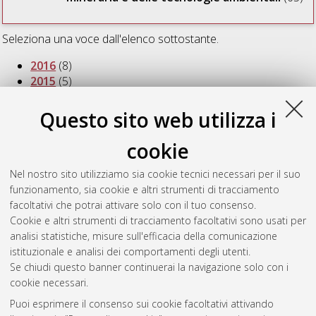
Seleziona una voce dall'elenco sottostante.
2016
(8)
2015
(5)
2014
(5)
2013
(5)
Questo sito web utilizza i
2012
(6)
2011
(4)
cookie
2010
(6)
2009
(8)
Nel nostro sito utilizziamo sia cookie tecnici necessari per il suo
2008
(8)
funzionamento, sia cookie e altri strumenti di tracciamento
2007
(8)
facoltativi che potrai attivare solo con il tuo consenso.
2004
(1)
Cookie e altri strumenti di tracciamento facoltativi sono usati per
2001
(1)
analisi statistiche, misure sull'efficacia della comunicazione
istituzionale e analisi dei comportamenti degli utenti.
Se chiudi questo banner continuerai la navigazione solo con i
cookie necessari.
Atom
Puoi esprimere il consenso sui cookie facoltativi attivando
Rss 1.0