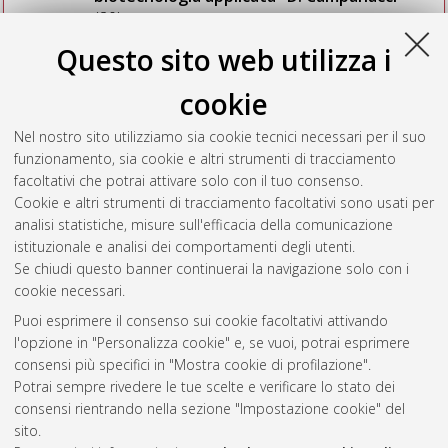
(20)
Questo sito web utilizza i
Seleziona una voce dall'elenco sottostante.
cookie
2014
(1)
2011
(7)
Nel nostro sito utilizziamo sia cookie tecnici necessari per il suo
2010
(2)
funzionamento, sia cookie e altri strumenti di tracciamento
2009
(2)
facoltativi che potrai attivare solo con il tuo consenso.
2008
(4)
Cookie e altri strumenti di tracciamento facoltativi sono usati per
2007
(4)
analisi statistiche, misure sull'efficacia della comunicazione
istituzionale e analisi dei comportamenti degli utenti.
Se chiudi questo banner continuerai la navigazione solo con i
cookie necessari.
Atom
Puoi esprimere il consenso sui cookie facoltativi attivando
Rss 1.0
l'opzione in "Personalizza cookie" e, se vuoi, potrai esprimere
consensi più specifici in "Mostra cookie di profilazione".
Rss 2.0
Potrai sempre rivedere le tue scelte e verificare lo stato dei
consensi rientrando nella sezione "Impostazione cookie" del
sito.
AMS Dottorato