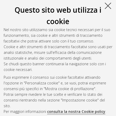
Questo sito web utilizza i
Seleziona una voce dall'elenco sottostante.
2013
(4)
cookie
2012
(6)
2011
(4)
Nel nostro sito utilizziamo sia cookie tecnici necessari per il suo
2010
(9)
funzionamento, sia cookie e altri strumenti di tracciamento
2009
(7)
facoltativi che potrai attivare solo con il tuo consenso.
2008
(6)
Cookie e altri strumenti di tracciamento facoltativi sono usati per
2007
(4)
analisi statistiche, misure sull'efficacia della comunicazione
istituzionale e analisi dei comportamenti degli utenti.
Se chiudi questo banner continuerai la navigazione solo con i
cookie necessari.
Atom
Puoi esprimere il consenso sui cookie facoltativi attivando
Rss 1.0
l'opzione in "Personalizza cookie" e, se vuoi, potrai esprimere
consensi più specifici in "Mostra cookie di profilazione".
Rss 2.0
Potrai sempre rivedere le tue scelte e verificare lo stato dei
consensi rientrando nella sezione "Impostazione cookie" del
sito.
AMS Dottorato
Per maggiori informazioni
consulta la nostra Cookie policy
.
ISSN: 2038-7946