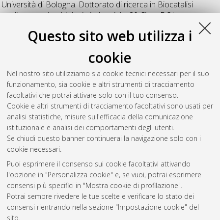
Università di Bologna. Dottorato di ricerca in
Biocatalisi
applicata e microbiologia industriale
, 20 Ciclo. DOI
10.6092/unibo/amsdottorato/641.
Questo sito web utilizza i
Zanoni, Simona
(2008)
Metabolismo di oligosaccaridi
cookie
prebiotici in Bifidobacterium per il potenziale sviluppo di nuovi
prodotti alimentari funzionali
, [Dissertation thesis], Alma
Nel nostro sito utilizziamo sia cookie tecnici necessari per il suo
Mater Studiorum Università di Bologna. Dottorato di ricerca in
funzionamento, sia cookie e altri strumenti di tracciamento
Biocatalisi applicata e microbiologia industriale
, 20 Ciclo. DOI
facoltativi che potrai attivare solo con il tuo consenso.
10.6092/unibo/amsdottorato/642.
Cookie e altri strumenti di tracciamento facoltativi sono usati per
analisi statistiche, misure sull'efficacia della comunicazione
Questa lista e' stata generata il
Fri Aug 7 20:50:01 2026 CEST
.
istituzionale e analisi dei comportamenti degli utenti.
Se chiudi questo banner continuerai la navigazione solo con i
cookie necessari.
Atom
Puoi esprimere il consenso sui cookie facoltativi attivando
Rss 1.0
l'opzione in "Personalizza cookie" e, se vuoi, potrai esprimere
consensi più specifici in "Mostra cookie di profilazione".
Rss 2.0
Potrai sempre rivedere le tue scelte e verificare lo stato dei
consensi rientrando nella sezione "Impostazione cookie" del
AMS Dottorato
sito.