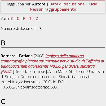
Raggruppa per:
Autore
|
Data di discussione
|
Ciclo
|
Nessun raggruppamento
Vai a:
B
|
C
|
F
|
T
|
Z
Numero di documenti:
7
.
B
Bernardi, Tatiana
(2008)
Impiego della moderna
cromatografia planare strumentale per lo studio dell'affinità di
Bifidobacterium adolescentis MB239 per diversi substrati
glucidi
, [Dissertation thesis], Alma Mater Studiorum Università
di Bologna. Dottorato di ricerca in
Biocatalisi applicata e
microbiologia industriale
, 20 Ciclo. DOI
10.6092/unibo/amsdottorato/639.
C