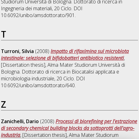
Studiorum Università di Bologna. Dottorato di ricerca in
Ingegneria dei materiali
, 20 Ciclo. DOI
10.6092/unibo/amsdottorato/901.
T
Turroni, Silvia
(2008)
Impatto di rifaximina sul microbiota
intestinale: selezione di bifidobatteri antibiotico resistenti
,
[Dissertation thesis], Alma Mater Studiorum Università di
Bologna. Dottorato di ricerca in
Biocatalisi applicata e
microbiologia industriale
, 20 Ciclo. DOI
10.6092/unibo/amsdottorato/640.
Z
Zanichelli, Dario
(2008)
Processi di biorefining per l'estrazione
di secondary chemical building blocks da sottoprotti dell'agro-
industria
, [Dissertation thesis], Alma Mater Studiorum