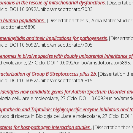
mains in the rescue of mitochondrial dysfunctions
, [Dissertati
Ciclo. DOI 10.6092/unibo/amsdottorato/7033.
ern human populations
, [Dissertation thesis], Alma Mater Studior
msdottorato/6890.
meningitidis and their implications for pathogenesis
, [Dissertat
Ciclo. DOI 10.6092/unibo/amsdottorato/7005.
genomes in bivalve species with doubly uniparental inheritance o
ed evoluzione
, 27 Ciclo. DOI 10.6092/unibo/amsdottorato/6895.
racterization of Group B Streptococcus pilus 2b
, [Dissertation t
Ciclo. DOI 10.6092/unibo/amsdottorato/6815.
dentifies new candidate genes for Autism Spectrum Disorder and I
logia cellulare e molecolare
, 27 Ciclo. DOI 10.6092/unibo/amsd
thecin and Triptolide: highly specific enzyme inhibitors and too
rato di ricerca in
Biologia cellulare e molecolare
, 27 Ciclo. DOI
systems for host-pathogen interaction studies
, [Dissertation thes