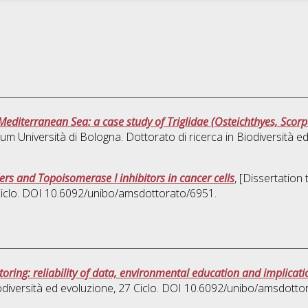
editerranean Sea: a case study of Triglidae (Osteichthyes, Scor
rum Università di Bologna. Dottorato di ricerca in
Biodiversità e
ers and Topoisomerase I inhibitors in cancer cells
, [Dissertation
Ciclo. DOI 10.6092/unibo/amsdottorato/6951.
oring: reliability of data, environmental education and implicati
odiversità ed evoluzione
, 27 Ciclo. DOI 10.6092/unibo/amsdotto