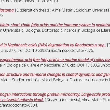
 10.6092/unibo/amsdottorato/7010.
blastoma
, [Dissertation thesis], Alma Mater Studiorum Università
73.
biota, short-chain fatty acids and the immune system in pediatri
m Università di Bologna. Dottorato di ricerca in
Biologia cellula
ved in Naphthenic acids (NAs) degradation by Rhodococcus spp.
, 
olare
, 27 Ciclo. DOI 10.6092/unibo/amsdottorato/7076.
sapentaenoic acid free fatty acid in a murine model of colitis-a
a in
Biologia cellulare e molecolare
, 27 Ciclo. DOI 10.6092/uni
on structure and temporal changes in spatial dynamics and geneti
a Mater Studiorum Università di Bologna. Dottorato di ricerca in
thogen interactions through protein microarray. Large-scale prot
e neisserial adhesin NadA
, [Dissertation thesis], Alma Mater Stu
bo/amsdottorato/6994.