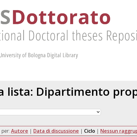
la lista: Dipartimento pr
 per:
Autore
|
Data di discussione
|
Ciclo
|
Nessun raggr