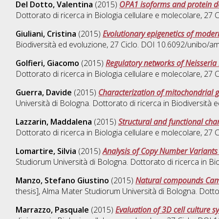
Del Dotto, Valentina
(2015)
OPA1 isoforms and protein do
Dottorato di ricerca in
Biologia cellulare e molecolare
, 27 
Giuliani, Cristina
(2015)
Evolutionary epigenetics of mod
Biodiversità ed evoluzione
, 27 Ciclo. DOI 10.6092/unibo/a
Golfieri, Giacomo
(2015)
Regulatory networks of Neisseria 
Dottorato di ricerca in
Biologia cellulare e molecolare
, 27 
Guerra, Davide
(2015)
Characterization of mitochondrial 
Università di Bologna. Dottorato di ricerca in
Biodiversità 
Lazzarin, Maddalena
(2015)
Structural and functional cha
Dottorato di ricerca in
Biologia cellulare e molecolare
, 27 
Lomartire, Silvia
(2015)
Analysis of Copy Number Variants i
Studiorum Università di Bologna. Dottorato di ricerca in
Bio
Manzo, Stefano Giustino
(2015)
Natural compounds Campto
thesis], Alma Mater Studiorum Università di Bologna. Dotto
Marrazzo, Pasquale
(2015)
Evaluation of 3D cell culture 