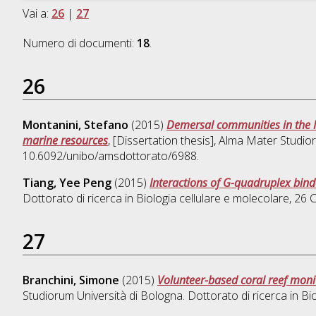
Vai a:
26
|
27
Numero di documenti:
18
.
26
Montanini, Stefano
(2015)
Demersal communities in the M
marine resources
, [Dissertation thesis], Alma Mater Studio
10.6092/unibo/amsdottorato/6988.
Tiang, Yee Peng
(2015)
Interactions of G-quadruplex bind
Dottorato di ricerca in
Biologia cellulare e molecolare
, 26 
27
Branchini, Simone
(2015)
Volunteer-based coral reef monit
Studiorum Università di Bologna. Dottorato di ricerca in
Bi