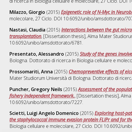
di ricerca in
Biologia cellulare e molecolare
, 27 Ciclo. DOI
Milazzo, Giorgio
(2015)
Epigenetic role of N-Myc in Neuro
molecolare
, 27 Ciclo. DOI 10.6092/unibo/amsdottorato/70
Nastasi, Claudia
(2015)
Interactions between the gut micro
transplantation
, [Dissertation thesis], Alma Mater Studioru
10.6092/unibo/amsdottorato/6781.
Presentato, Alessandro
(2015)
Study of the genes invol
Bologna. Dottorato di ricerca in
Biologia cellulare e molec
Prossomariti, Anna
(2015)
Chemopreventive effects of eico
Mater Studiorum Università di Bologna. Dottorato di ricerc
Puncher, Gregory Neils
(2015)
Assessment of the populati
fishery independent framework.
, [Dissertation thesis], Alm
10.6092/unibo/amsdottorato/7227.
Scietti, Luigi Angelo Domenico
(2015)
Exploring host-pa
the staphylococcal immune evasion protein FLIPr and for th
Biologia cellulare e molecolare
, 27 Ciclo. DOI 10.6092/uni