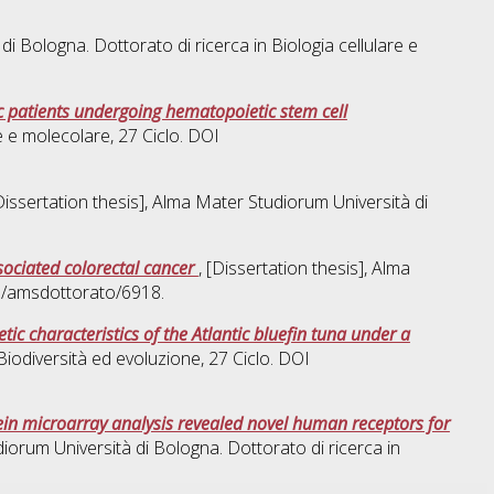
 di Bologna. Dottorato di ricerca in
Biologia cellulare e
c patients undergoing hematopoietic stem cell
re e molecolare
, 27 Ciclo. DOI
[Dissertation thesis], Alma Mater Studiorum Università di
ssociated colorectal cancer
, [Dissertation thesis], Alma
bo/amsdottorato/6918.
c characteristics of the Atlantic bluefin tuna under a
Biodiversità ed evoluzione
, 27 Ciclo. DOI
ein microarray analysis revealed novel human receptors for
diorum Università di Bologna. Dottorato di ricerca in